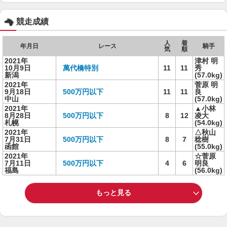
競走成績
人
着
年月日
レース
騎手
気
順
2021年
津村 明
10月9日
萬代橋特別
11
11
秀
新潟
(57.0kg)
2021年
菅原 明
9月18日
500万円以下
11
11
良
中山
(57.0kg)
2021年
▲小林
8月28日
500万円以下
8
12
凌大
札幌
(54.0kg)
2021年
△秋山
7月31日
500万円以下
8
7
稔樹
函館
(55.0kg)
2021年
☆菅原
7月11日
500万円以下
4
6
明良
福島
(56.0kg)
もっと見る