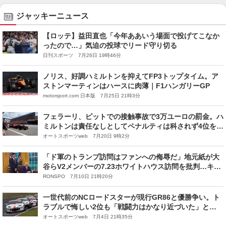
ジャッキーニュース
【ロッテ】益田直也「今年ああいう場面で投げてこなか
ったので…」気迫の投球でリード守り切る
日刊スポーツ 7月26日 19時46分
ノリス、好調ハミルトンを抑えてFP3トップタイム。ア
ストンマーティンはハースに肉薄｜F1ハンガリーGP
motorsport.com 日本版 7月25日 21時3分
フェラーリ、ピットでの接触事故で3万ユーロの罰金。ハ
ミルトンは責任なしとしてペナルティは科されず4位を維
持
オートスポーツweb 7月20日 9時2分
「ド軍のトランプ訪問はファンへの侮辱だ」地元紙が大
谷らV2メンバーの7.23ホワイトハウス訪問を批判…キケ
はSNSで「行かない」と不参加表明し数時間後に削除も
RONSPO 7月10日 21時20分
賛否飛び交う騒動に
一世代前のNCロードスターが現行GR86と優勝争い。ト
ラブルで悔しい2位も「戦闘力はかなり近づいた」と
NOPRO野上代表
オートスポーツweb 7月4日 21時35分