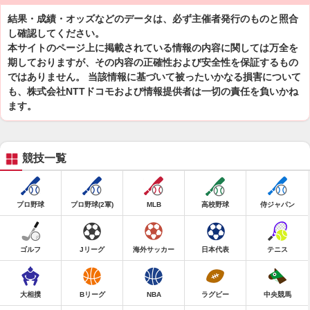
結果・成績・オッズなどのデータは、必ず主催者発行のものと照合
し確認してください。
本サイトのページ上に掲載されている情報の内容に関しては万全を
期しておりますが、その内容の正確性および安全性を保証するもの
ではありません。 当該情報に基づいて被ったいかなる損害について
も、株式会社NTTドコモおよび情報提供者は一切の責任を負いかね
ます。
競技一覧
プロ野球
プロ野球(2軍)
MLB
高校野球
侍ジャパン
ゴルフ
Jリーグ
海外サッカー
日本代表
テニス
大相撲
Bリーグ
NBA
ラグビー
中央競馬