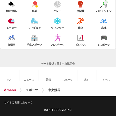
地方競馬
卓球
バレー
格闘技
バドミントン
モーター
フィギュア
ウィンター
陸上
水泳
自転車
学生スポーツ
Doスポーツ
ビジネス
eスポーツ
データ提供：日本中央競馬会
TOP
ニュース
天気
スポーツ
占い
すべて
スポーツ
中央競馬
サイトご利用にあたって
(C) NTT DOCOMO, INC.