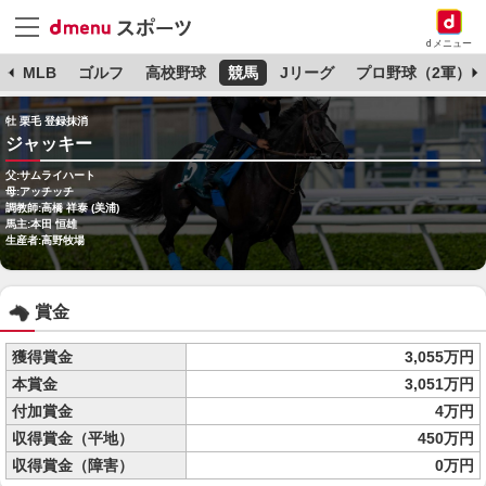
dメニュー
球
MLB
ゴルフ
高校野球
競馬
Jリーグ
プロ野球（2軍）
牡 栗毛 登録抹消
ジャッキー
父:サムライハート
母:アッチッチ
調教師:高橋 祥泰 (美浦)
馬主:本田 恒雄
生産者:高野牧場
賞金
獲得賞金
3,055万円
本賞金
3,051万円
付加賞金
4万円
収得賞金（平地）
450万円
収得賞金（障害）
0万円