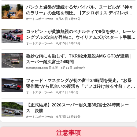
パンクと岩盤が連続するサバイバル、ヌービルが『神々
のラリー』の金曜を制圧。【アクロポリス デイ2レポー
ト】
オートスポーツweb 6月27日 1時56分
コラピントが黄旗無視のペナルティで8位を失い、レーシ
ングブルズ2台が昇格に。ウイリアムズがスタート手順違
反
オートスポーツweb 6月15日 6時42分
微妙な雨にも動じず。TKRI松永建設AMG GT3が連覇｜
スーパー耐久富士24時間
motorsport.com 日本版 6月11日 18時6分
フォード・マスタングが初の富士24時間を完走。“お昼
寝作戦”から気合いの復活も「デフは砕け散る寸前」と
BRP奥村代表
オートスポーツweb 6月11日 6時0分
【正式結果】2026スーパー耐久第3戦富士24時間レー
ス 決勝
オートスポーツweb 6月7日 18時15分
注意事項