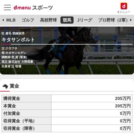
dメニュー
球
MLB
ゴルフ
高校野球
競馬
Jリーグ
プロ野球（2軍）
牡 鹿毛 登録抹消
キタサンボルト
父:クロフネ
母:キタサンエデン
調教師:昆 貢 (栗東)
馬主:株式会社 大野商事
生産者:辻 牧場
賞金
獲得賞金
205万円
本賞金
205万円
付加賞金
0万円
収得賞金（平地）
0万円
収得賞金（障害）
0万円