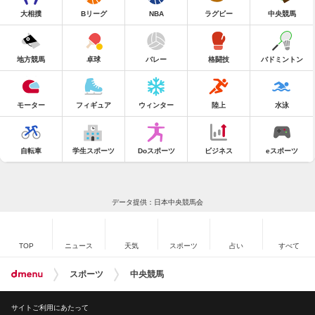
大相撲
Bリーグ
NBA
ラグビー
中央競馬
地方競馬
卓球
バレー
格闘技
バドミントン
モーター
フィギュア
ウィンター
陸上
水泳
自転車
学生スポーツ
Doスポーツ
ビジネス
eスポーツ
データ提供：日本中央競馬会
TOP
ニュース
天気
スポーツ
占い
すべて
スポーツ
中央競馬
サイトご利用にあたって