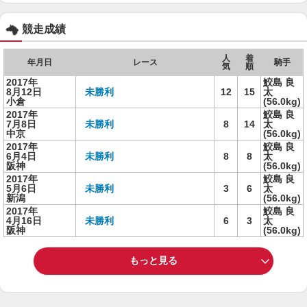
競走成績
人
着
年月日
レース
騎手
気
順
2017年
鮫島 良
8月12日
未勝利
12
15
太
小倉
(56.0kg)
2017年
鮫島 良
7月8日
未勝利
8
14
太
中京
(56.0kg)
2017年
鮫島 良
6月4日
未勝利
8
8
太
阪神
(56.0kg)
2017年
鮫島 良
5月6日
未勝利
3
6
太
新潟
(56.0kg)
2017年
鮫島 良
4月16日
未勝利
6
3
太
阪神
(56.0kg)
もっと見る