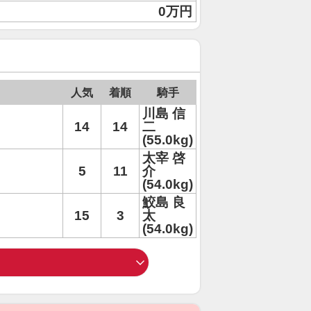
0万円
人気
着順
騎手
川島 信
14
14
二
(55.0kg)
太宰 啓
5
11
介
(54.0kg)
鮫島 良
15
3
太
(54.0kg)