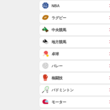
NBA
ラグビー
中央競馬
地方競馬
卓球
バレー
格闘技
バドミントン
モーター