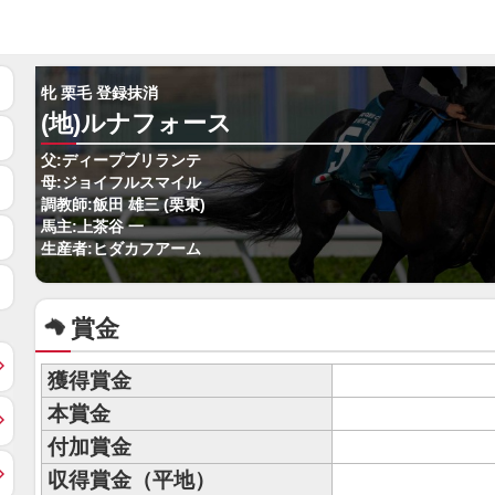
牝 栗毛 登録抹消
(地)ルナフォース
父:ディープブリランテ
母:ジョイフルスマイル
調教師:飯田 雄三 (栗東)
馬主:上茶谷 一
生産者:ヒダカフアーム
賞金
獲得賞金
本賞金
付加賞金
収得賞金（平地）