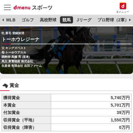
dメニュー
球
MLB
ゴルフ
高校野球
競馬
Jリーグ
プロ野球（2軍）
牝 栗毛 登録抹消
トーホウレジーナ
父:キングズベスト
母:トーホウアスカ
調教師:高橋 亮 (栗東)
馬主:東豊物産 株式会社
生産者:有限会社 吉田ファーム
賞金
獲得賞金
5,740万円
本賞金
5,701万円
付加賞金
39万円
収得賞金（平地）
1,550万円
収得賞金（障害）
0万円