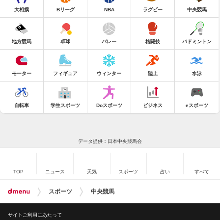
大相撲
Bリーグ
NBA
ラグビー
中央競馬
地方競馬
卓球
バレー
格闘技
バドミントン
モーター
フィギュア
ウィンター
陸上
水泳
自転車
学生スポーツ
Doスポーツ
ビジネス
eスポーツ
データ提供：日本中央競馬会
TOP
ニュース
天気
スポーツ
占い
すべて
スポーツ
中央競馬
サイトご利用にあたって