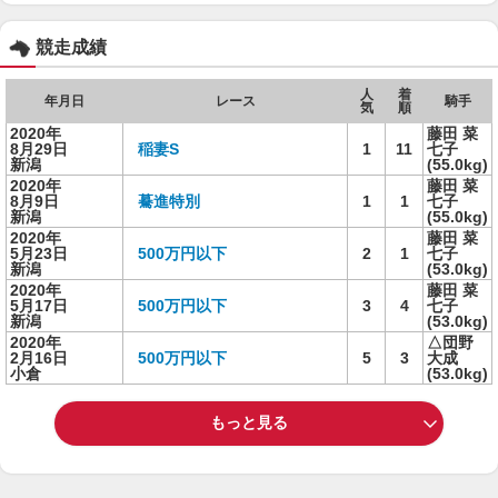
競走成績
人
着
年月日
レース
騎手
気
順
2020年
藤田 菜
8月29日
稲妻S
1
11
七子
新潟
(55.0kg)
2020年
藤田 菜
8月9日
驀進特別
1
1
七子
新潟
(55.0kg)
2020年
藤田 菜
5月23日
500万円以下
2
1
七子
新潟
(53.0kg)
2020年
藤田 菜
5月17日
500万円以下
3
4
七子
新潟
(53.0kg)
2020年
△団野
2月16日
500万円以下
5
3
大成
小倉
(53.0kg)
もっと見る