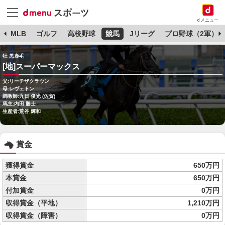
dメニュー
球
MLB
ゴルフ
高校野球
競馬
Jリーグ
プロ野球（2軍）
牡 黒鹿毛
[地]スーパーマックス
父:リーチザクラウン
母:レヴェトン
調教師:九日 俊光 (佐賀)
馬主:内田 勝士
生産者:荒谷 輝和
賞金
獲得賞金
650万円
本賞金
650万円
付加賞金
0万円
収得賞金（平地）
1,210万円
収得賞金（障害）
0万円