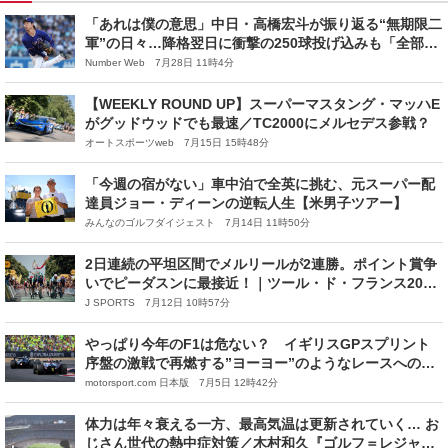
「あれは僕の意思」中日・高橋宏斗が振り返る“無期限二
軍”の日々…降格翌日に衝撃の250球投げ込みも「全部や
ってみてたどり着いた」復活への最適解
Number Web 7月28日 11時4分
【WEEKLY ROUND UP】スーパーマスタング・マッハE
がグッドウッドでも最速／TC2000にメルセデス参戦？
オートスポーツweb 7月15日 15時48分
「今週の宿がない」車中泊で全英に挑む、元スーパー配
達員ジョー・ディーンの逆転人生【米男子ツアー】
みんなのゴルフダイジェスト 7月14日 11時50分
2日連続の平坦区間でメルリールが2連勝。ポイント賞争
いでピーダスンに最接近！｜ツール・ド・フランス2026
レースレポート：第8ステージ
J SPORTS 7月12日 10時57分
やっぱり今年のF1は危ない？ イギリスGPスプリント
序盤の激戦で再燃する”ヨーヨー”のようなレースへの批
判
motorsport.com 日本版 7月5日 12時42分
体力は年々衰える一方、最高気温は更新されていく… お
じさん世代の熱中症対策／木村和久『ゴルフ＝レジャー