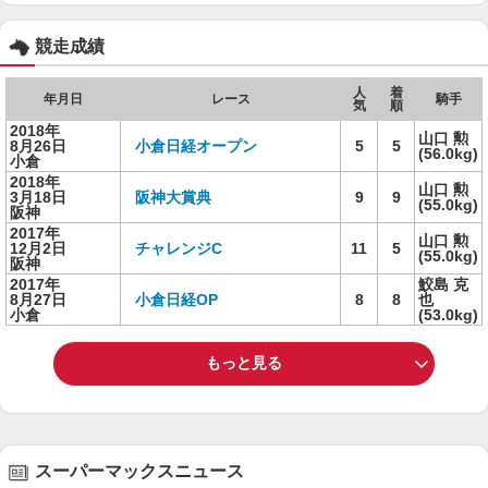
競走成績
人
着
年月日
レース
騎手
気
順
2018年
山口 勲
8月26日
小倉日経オープン
5
5
(56.0kg)
小倉
2018年
山口 勲
3月18日
阪神大賞典
9
9
(55.0kg)
阪神
2017年
山口 勲
12月2日
チャレンジC
11
5
(55.0kg)
阪神
2017年
鮫島 克
8月27日
小倉日経OP
8
8
也
小倉
(53.0kg)
もっと見る
スーパーマックスニュース