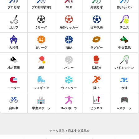
プロ野球
プロ野球(2軍)
MLB
高校野球
侍ジャパン
ゴルフ
Jリーグ
海外サッカー
日本代表
テニス
大相撲
Bリーグ
NBA
ラグビー
中央競馬
地方競馬
卓球
バレー
格闘技
バドミントン
モーター
フィギュア
ウィンター
陸上
水泳
自転車
学生スポーツ
Doスポーツ
ビジネス
eスポーツ
データ提供：日本中央競馬会