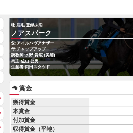
牝 鹿毛 登録抹消
ノアスパーク
父:アイルハヴアナザー
母:チャップアップ
調教師:水野 貴広 (美浦)
馬主:佐山 公男
生産者:岡田スタツド
賞金
獲得賞金
本賞金
付加賞金
収得賞金（平地）