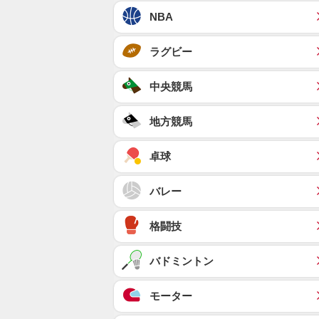
NBA
ラグビー
中央競馬
地方競馬
卓球
バレー
格闘技
バドミントン
モーター