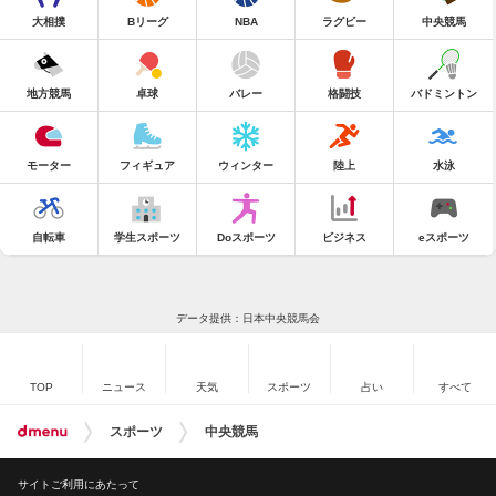
大相撲
Bリーグ
NBA
ラグビー
中央競馬
地方競馬
卓球
バレー
格闘技
バドミントン
モーター
フィギュア
ウィンター
陸上
水泳
自転車
学生スポーツ
Doスポーツ
ビジネス
eスポーツ
データ提供：日本中央競馬会
TOP
ニュース
天気
スポーツ
占い
すべて
スポーツ
中央競馬
サイトご利用にあたって