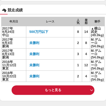
競走成績
人
着
年月日
レース
騎手
気
順
2017年
▲横山
9月24日
500万円以下
8
14
武史
中山
(49.0kg)
2017年
M.デム
9月3日
未勝利
2
8
ーロ
新潟
(54.0kg)
2017年
M.デム
8月13日
未勝利
3
4
ーロ
新潟
(54.0kg)
2016年
M.デム
11月12日
未勝利
1
12
ーロ
東京
(54.0kg)
2016年
M.デム
10月22日
未勝利
2
4
ーロ
東京
(54.0kg)
もっと見る