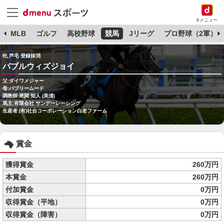
dメニュー
球
MLB
ゴルフ
高校野球
競馬
Jリーグ
プロ野球（2軍）
牝 芦毛 登録抹消
バブルウィズジョイ
父:ダイワメジャー
母:バブリームード
調教師:尾関 知人 (美浦)
馬主:有限会社 サンデーレーシング
生産者:(有)社台コーポレーション白老ファーム
賞金
獲得賞金
260万円
本賞金
260万円
付加賞金
0万円
収得賞金（平地）
0万円
収得賞金（障害）
0万円