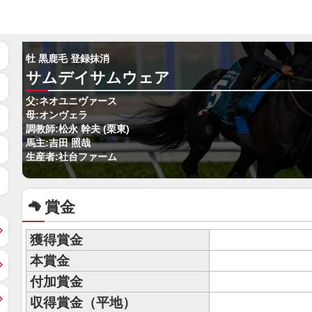
牡 黒鹿毛 登録抹消
サムデイサムウェア
父:ネオユニヴァース
母:オンヴェラ
調教師:松永 幹夫 (栗東)
馬主:吉田 照哉
生産者:社台ファーム
賞金
獲得賞金
本賞金
付加賞金
収得賞金（平地）