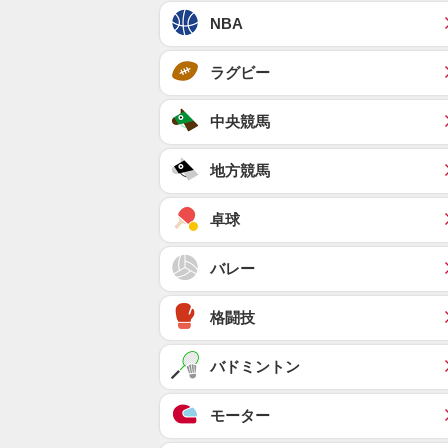
NBA
ラグビー
中央競馬
地方競馬
卓球
バレー
格闘技
バドミントン
モーター