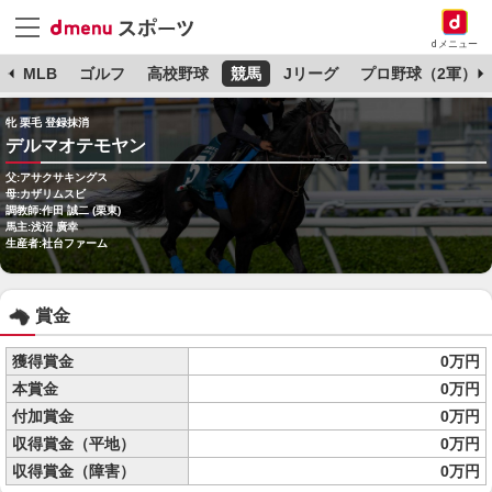
dメニュー
球
MLB
ゴルフ
高校野球
競馬
Jリーグ
プロ野球（2軍）
牝 栗毛 登録抹消
デルマオテモヤン
父:アサクサキングス
母:カザリムスビ
調教師:作田 誠二 (栗東)
馬主:浅沼 廣幸
生産者:社台ファーム
賞金
獲得賞金
0万円
本賞金
0万円
付加賞金
0万円
収得賞金（平地）
0万円
収得賞金（障害）
0万円