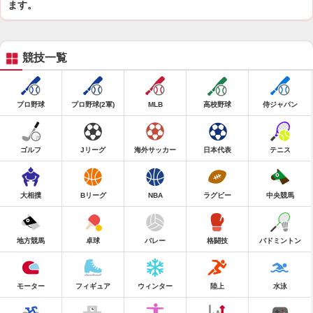
ます。
競技一覧
プロ野球
プロ野球(2軍)
MLB
高校野球
侍ジャパン
ゴルフ
Jリーグ
海外サッカー
日本代表
テニス
大相撲
Bリーグ
NBA
ラグビー
中央競馬
地方競馬
卓球
バレー
格闘技
バドミントン
モーター
フィギュア
ウィンター
陸上
水泳