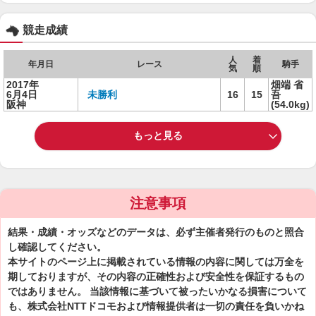
競走成績
人
着
年月日
レース
騎手
気
順
2017年
畑端 省
6月4日
未勝利
16
15
吾
阪神
(54.0kg)
もっと見る
注意事項
結果・成績・オッズなどのデータは、必ず主催者発行のものと照合
し確認してください。
本サイトのページ上に掲載されている情報の内容に関しては万全を
期しておりますが、その内容の正確性および安全性を保証するもの
ではありません。 当該情報に基づいて被ったいかなる損害について
も、株式会社NTTドコモおよび情報提供者は一切の責任を負いかね