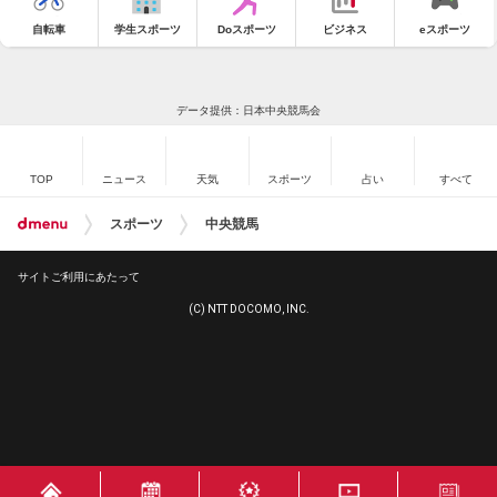
自転車
学生スポーツ
Doスポーツ
ビジネス
eスポーツ
データ提供：日本中央競馬会
TOP
ニュース
天気
スポーツ
占い
すべて
スポーツ
中央競馬
サイトご利用にあたって
(C) NTT DOCOMO, INC.