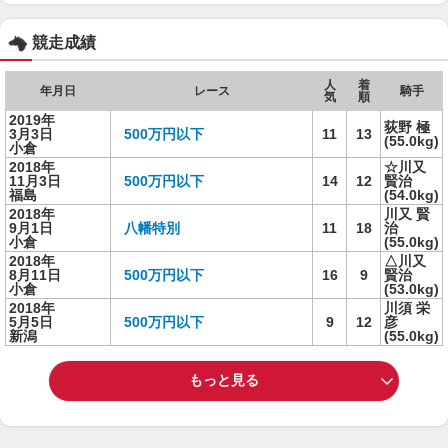
競走成績
人
着
年月日
レース
騎手
気
順
2019年
荻野 極
3月3日
500万円以下
11
13
(55.0kg)
小倉
2018年
☆川又
11月3日
500万円以下
14
12
賢治
福島
(54.0kg)
2018年
川又 賢
9月1日
八幡特別
11
18
治
小倉
(55.0kg)
2018年
△川又
8月11日
500万円以下
16
9
賢治
小倉
(53.0kg)
2018年
川須 栄
5月5日
500万円以下
9
12
彦
新潟
(55.0kg)
もっと見る