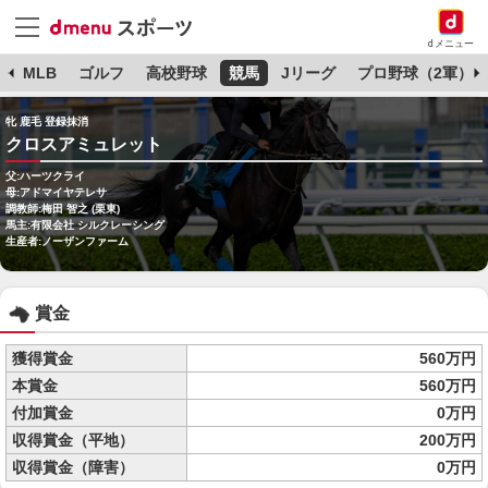
dメニュー
球
MLB
ゴルフ
高校野球
競馬
Jリーグ
プロ野球（2軍）
牝 鹿毛 登録抹消
クロスアミュレット
父:ハーツクライ
母:アドマイヤテレサ
調教師:梅田 智之 (栗東)
馬主:有限会社 シルクレーシング
生産者:ノーザンファーム
賞金
獲得賞金
560万円
本賞金
560万円
付加賞金
0万円
収得賞金（平地）
200万円
収得賞金（障害）
0万円