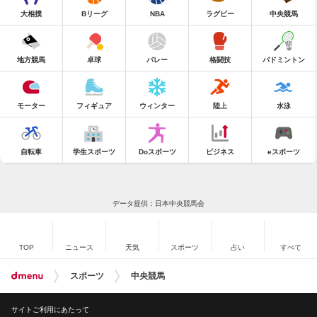
大相撲
Bリーグ
NBA
ラグビー
中央競馬
地方競馬
卓球
バレー
格闘技
バドミントン
モーター
フィギュア
ウィンター
陸上
水泳
自転車
学生スポーツ
Doスポーツ
ビジネス
eスポーツ
データ提供：日本中央競馬会
TOP
ニュース
天気
スポーツ
占い
すべて
スポーツ
中央競馬
サイトご利用にあたって