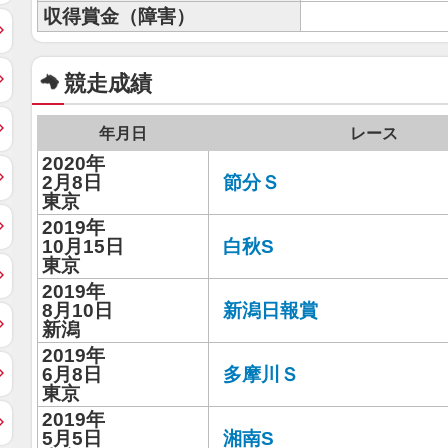
収得賞金（障害）
競走成績
年月日
レース
2020年
2月8日
節分Ｓ
東京
2019年
10月15日
白秋S
東京
2019年
8月10日
新潟日報賞
新潟
2019年
6月8日
多摩川Ｓ
東京
2019年
5月5日
湘南S