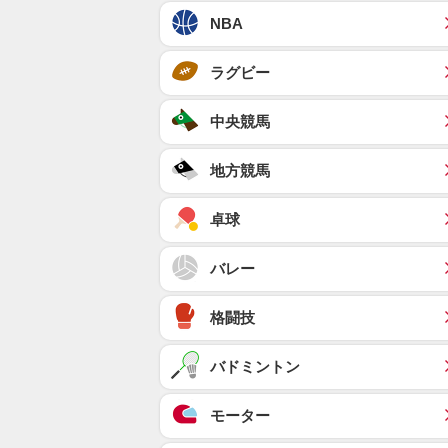
NBA
ラグビー
中央競馬
地方競馬
卓球
バレー
格闘技
バドミントン
モーター