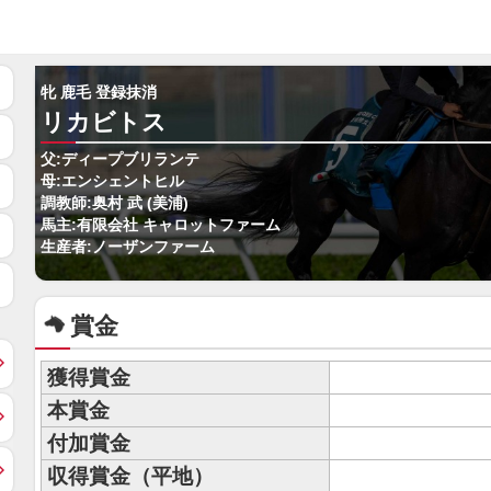
牝 鹿毛 登録抹消
リカビトス
父:ディープブリランテ
母:エンシェントヒル
調教師:奥村 武 (美浦)
馬主:有限会社 キャロットファーム
生産者:ノーザンファーム
賞金
獲得賞金
本賞金
付加賞金
収得賞金（平地）