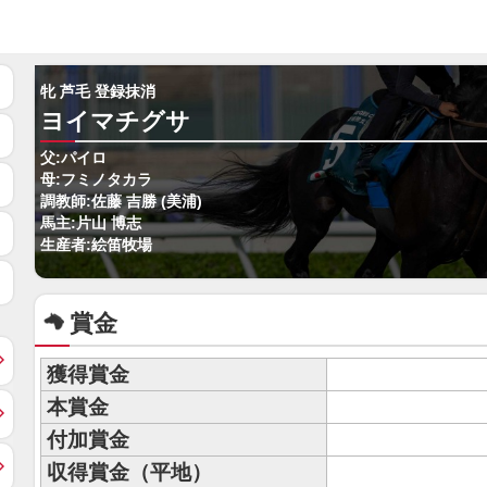
牝 芦毛 登録抹消
ヨイマチグサ
父:パイロ
母:フミノタカラ
調教師:佐藤 吉勝 (美浦)
馬主:片山 博志
生産者:絵笛牧場
賞金
獲得賞金
本賞金
付加賞金
収得賞金（平地）