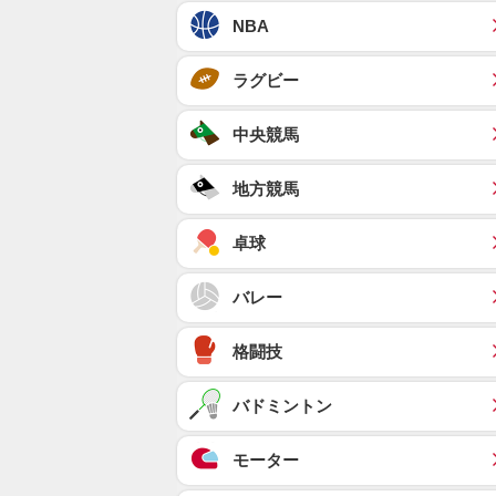
NBA
ラグビー
中央競馬
地方競馬
卓球
バレー
格闘技
バドミントン
モーター