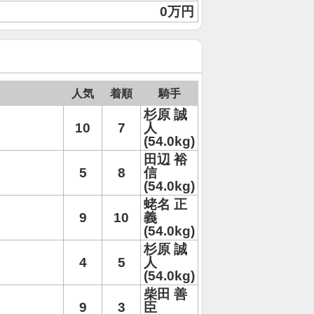
0万円
人気
着順
騎手
杉原 誠
10
7
人
(54.0kg)
田辺 裕
5
8
信
(54.0kg)
蛯名 正
9
10
義
(54.0kg)
杉原 誠
4
5
人
(54.0kg)
柴田 善
9
3
臣