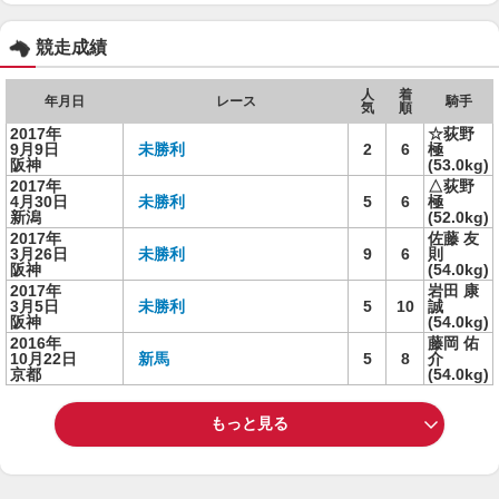
競走成績
人
着
年月日
レース
騎手
気
順
2017年
☆荻野
9月9日
未勝利
2
6
極
阪神
(53.0kg)
2017年
△荻野
4月30日
未勝利
5
6
極
新潟
(52.0kg)
2017年
佐藤 友
3月26日
未勝利
9
6
則
阪神
(54.0kg)
2017年
岩田 康
3月5日
未勝利
5
10
誠
阪神
(54.0kg)
2016年
藤岡 佑
10月22日
新馬
5
8
介
京都
(54.0kg)
もっと見る