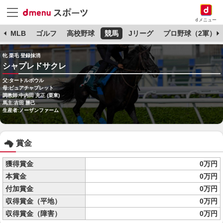
dメニュー
球
MLB
ゴルフ
高校野球
競馬
Jリーグ
プロ野球（2軍）
牝 栗毛 登録抹消
シャプレドサクレ
父:タートルボウル
母:ピュアチャプレット
調教師:中内田 充正 (栗東)
馬主:吉田 勝己
生産者:ノーザンファーム
賞金
獲得賞金
0万円
本賞金
0万円
付加賞金
0万円
収得賞金（平地）
0万円
収得賞金（障害）
0万円