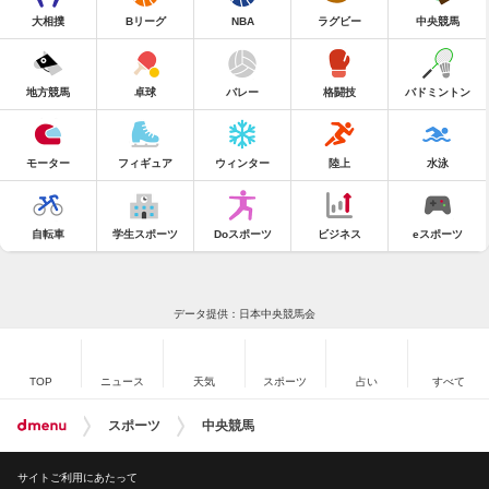
大相撲
Bリーグ
NBA
ラグビー
中央競馬
地方競馬
卓球
バレー
格闘技
バドミントン
モーター
フィギュア
ウィンター
陸上
水泳
自転車
学生スポーツ
Doスポーツ
ビジネス
eスポーツ
データ提供：日本中央競馬会
TOP
ニュース
天気
スポーツ
占い
すべて
スポーツ
中央競馬
サイトご利用にあたって