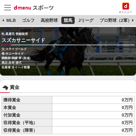
dメニュー
球
MLB
ゴルフ
高校野球
競馬
Jリーグ
プロ野球（2軍）
牝 黒鹿毛 登録抹消
スズカサニーサイド
父:ステイゴールド
母:サニーサイド
調教師:柄崎 孝 (美浦)
馬主:永井 啓弍
生産者:タイヘイ牧場
賞金
獲得賞金
0万円
本賞金
0万円
付加賞金
0万円
収得賞金（平地）
0万円
収得賞金（障害）
0万円