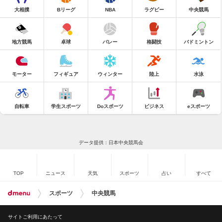
大相撲
Bリーグ
NBA
ラグビー
中央競馬
地方競馬
卓球
バレー
格闘技
バドミントン
モーター
フィギュア
ウィンター
陸上
水泳
自転車
学生スポーツ
Doスポーツ
ビジネス
eスポーツ
データ提供：日本中央競馬会
TOP
ニュース
天気
スポーツ
占い
すべて
スポーツ
中央競馬
サイトご利用にあたって