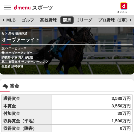
dメニュー
球
MLB
ゴルフ
高校野球
競馬
Jリーグ
プロ野球（2軍）
セン 栗毛 登録抹消
オーヴァーライト
父:ヘニーヒューズ
母:オーヴァーアンダー
調教師:手塚 貴久 (美浦)
馬主:有限会社 サンデーレーシング
生産者:須崎牧場
賞金
獲得賞金
3,589万円
本賞金
3,550万円
付加賞金
39万円
収得賞金（平地）
1,500万円
収得賞金（障害）
0万円