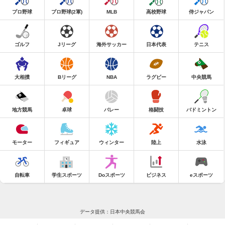
プロ野球
プロ野球(2軍)
MLB
高校野球
侍ジャパン
ゴルフ
Jリーグ
海外サッカー
日本代表
テニス
大相撲
Bリーグ
NBA
ラグビー
中央競馬
地方競馬
卓球
バレー
格闘技
バドミントン
モーター
フィギュア
ウィンター
陸上
水泳
自転車
学生スポーツ
Doスポーツ
ビジネス
eスポーツ
データ提供：日本中央競馬会