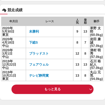
競走成績
人
着
年月日
レース
騎手
気
順
2020年
草野 太
5月30日
未勝利
9
13
郎
東京
(60.0kg)
2020年
岩田 康
4月18日
下総S
8
7
誠
中山
(57.0kg)
2020年
津村 明
3月1日
ブラッドスト
12
8
秀
中山
(57.0kg)
2019年
石川 裕
12月22日
フェアウェル
13
13
紀人
中山
(57.0kg)
2019年
丸山 元
10月21日
テレビ静岡賞
13
8
気
東京
(54.0kg)
もっと見る