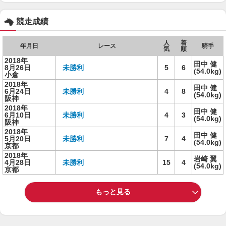
競走成績
人
着
年月日
レース
騎手
気
順
2018年
田中 健
8月26日
未勝利
5
6
(54.0kg)
小倉
2018年
田中 健
6月24日
未勝利
4
8
(54.0kg)
阪神
2018年
田中 健
6月10日
未勝利
4
3
(54.0kg)
阪神
2018年
田中 健
5月20日
未勝利
7
4
(54.0kg)
京都
2018年
岩崎 翼
4月28日
未勝利
15
4
(54.0kg)
京都
もっと見る