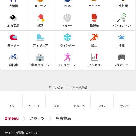
大相撲
Bリーグ
NBA
ラグビー
中央競馬
地方競馬
卓球
バレー
格闘技
バドミントン
モーター
フィギュア
ウィンター
陸上
水泳
自転車
学生スポーツ
Doスポーツ
ビジネス
eスポーツ
データ提供：日本中央競馬会
TOP
ニュース
天気
スポーツ
占い
すべて
スポーツ
中央競馬
サイトご利用にあたって