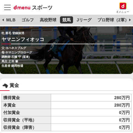
dメニュー
球
MLB
ゴルフ
高校野球
競馬
Jリーグ
プロ野球（2軍）
牝 栗毛 登録抹消
ヤマニンフィオッコ
父:ヨハネスブルグ
母:ヤマニンプロローグ
調教師:石橋 守 (栗東)
馬主:土井 肇
生産者:錦岡牧場
賞金
獲得賞金
280万円
本賞金
280万円
付加賞金
0万円
収得賞金（平地）
0万円
収得賞金（障害）
0万円