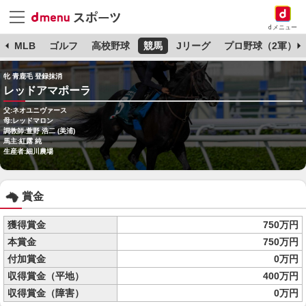
dメニュー
球
MLB
ゴルフ
高校野球
競馬
Jリーグ
プロ野球（2軍）
牝 青鹿毛 登録抹消
レッドアマポーラ
父:ネオユニヴァース
母:レッドマロン
調教師:萱野 浩二 (美浦)
馬主:紅露 純
生産者:細川農場
賞金
獲得賞金
750万円
本賞金
750万円
付加賞金
0万円
収得賞金（平地）
400万円
収得賞金（障害）
0万円