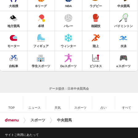
大相撲
Bリーグ
NBA
ラグビー
中央競馬
地方競馬
卓球
バレー
格闘技
バドミントン
モーター
フィギュア
ウィンター
陸上
水泳
自転車
学生スポーツ
Doスポーツ
ビジネス
eスポーツ
データ提供：日本中央競馬会
TOP
ニュース
天気
スポーツ
占い
すべて
スポーツ
中央競馬
サイトご利用にあたって