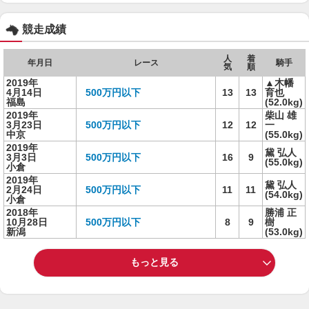
競走成績
人
着
年月日
レース
騎手
気
順
2019年
▲木幡
4月14日
500万円以下
13
13
育也
福島
(52.0kg)
2019年
柴山 雄
3月23日
500万円以下
12
12
一
中京
(55.0kg)
2019年
黛 弘人
3月3日
500万円以下
16
9
(55.0kg)
小倉
2019年
黛 弘人
2月24日
500万円以下
11
11
(54.0kg)
小倉
2018年
勝浦 正
10月28日
500万円以下
8
9
樹
新潟
(53.0kg)
もっと見る