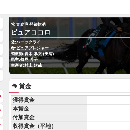
牝 青鹿毛 登録抹消
ピュアココロ
父:ハーツクライ
母:ピュアプレジャー
調教師:青木 孝文 (美浦)
馬主:鶴見 芳子
生産者:村上 欽哉
賞金
獲得賞金
本賞金
付加賞金
収得賞金（平地）