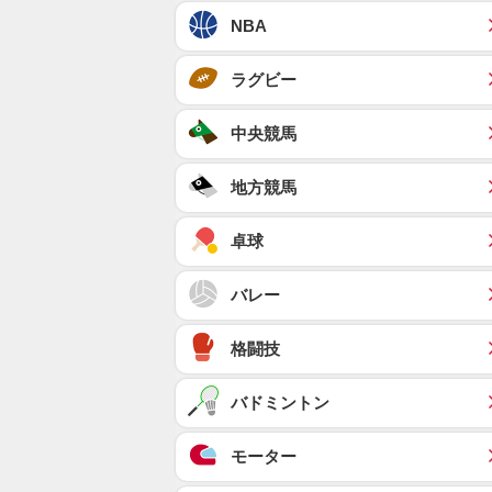
NBA
ラグビー
中央競馬
地方競馬
卓球
バレー
格闘技
バドミントン
モーター