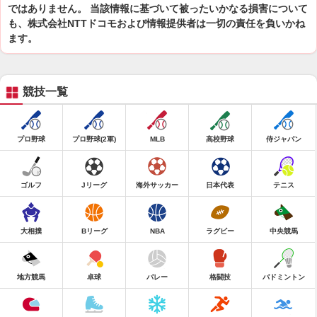
ではありません。 当該情報に基づいて被ったいかなる損害について
も、株式会社NTTドコモおよび情報提供者は一切の責任を負いかね
ます。
競技一覧
プロ野球
プロ野球(2軍)
MLB
高校野球
侍ジャパン
ゴルフ
Jリーグ
海外サッカー
日本代表
テニス
大相撲
Bリーグ
NBA
ラグビー
中央競馬
地方競馬
卓球
バレー
格闘技
バドミントン