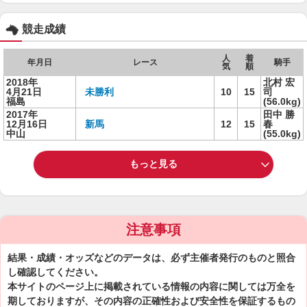
競走成績
人
着
年月日
レース
騎手
気
順
2018年
北村 宏
4月21日
未勝利
10
15
司
福島
(56.0kg)
2017年
田中 勝
12月16日
新馬
12
15
春
中山
(55.0kg)
もっと見る
注意事項
結果・成績・オッズなどのデータは、必ず主催者発行のものと照合
し確認してください。
本サイトのページ上に掲載されている情報の内容に関しては万全を
期しておりますが、その内容の正確性および安全性を保証するもの