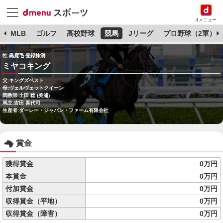
dメニュー
球
MLB
ゴルフ
高校野球
競馬
Jリーグ
プロ野球（2軍）
牡 黒鹿毛 登録抹消
ミヤコキング
父:キングズベスト
母:ヴェルヴェットクイーン
調教師:土田 稔 (美浦)
馬主:吉田 喜代司
生産者:ダーレー・ジャパン・ファーム有限会社
賞金
獲得賞金
0万円
本賞金
0万円
付加賞金
0万円
収得賞金（平地）
0万円
収得賞金（障害）
0万円