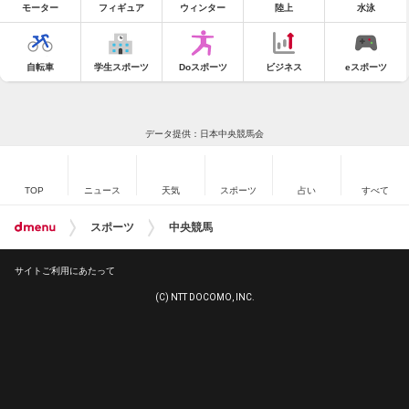
モーター
フィギュア
ウィンター
陸上
水泳
自転車
学生スポーツ
Doスポーツ
ビジネス
eスポーツ
データ提供：日本中央競馬会
TOP
ニュース
天気
スポーツ
占い
すべて
スポーツ
中央競馬
サイトご利用にあたって
(C) NTT DOCOMO, INC.