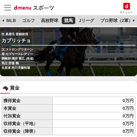
dメニュー
球
MLB
ゴルフ
高校野球
競馬
Jリーグ
プロ野球（2軍）
牡 黒鹿毛 登録抹消
カプリッチョ
父:ストロングリターン
母:カプリースレディー
調教師:堀井 雅広 (美浦)
馬主:西森 鶴
生産者:杵臼斉藤牧場
賞金
獲得賞金
0万円
本賞金
0万円
付加賞金
0万円
収得賞金（平地）
0万円
収得賞金（障害）
0万円