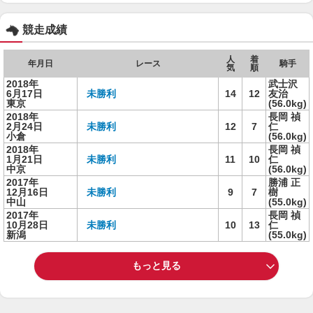
競走成績
人
着
年月日
レース
騎手
気
順
2018年
武士沢
6月17日
未勝利
14
12
友治
東京
(56.0kg)
2018年
長岡 禎
2月24日
未勝利
12
7
仁
小倉
(56.0kg)
2018年
長岡 禎
1月21日
未勝利
11
10
仁
中京
(56.0kg)
2017年
勝浦 正
12月16日
未勝利
9
7
樹
中山
(55.0kg)
2017年
長岡 禎
10月28日
未勝利
10
13
仁
新潟
(55.0kg)
もっと見る