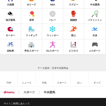
大相撲
Bリーグ
NBA
ラグビー
中央競馬
地方競馬
卓球
バレー
格闘技
バドミントン
モーター
フィギュア
ウィンター
陸上
水泳
自転車
学生スポーツ
Doスポーツ
ビジネス
eスポーツ
データ提供：日本中央競馬会
TOP
ニュース
天気
スポーツ
占い
すべて
スポーツ
中央競馬
サイトご利用にあたって