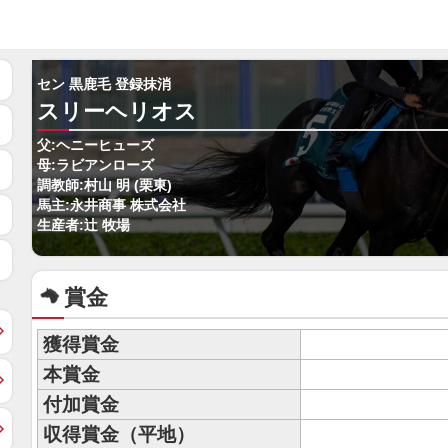
セン 黒鹿毛 登録抹消
スリーヘリオス
父:ヘニーヒューズ
母:ラビアンローズ
調教師:村山 明 (栗東)
馬主:永井商事 株式会社
生産者:辻 牧場
賞金
獲得賞金
本賞金
付加賞金
収得賞金（平地）