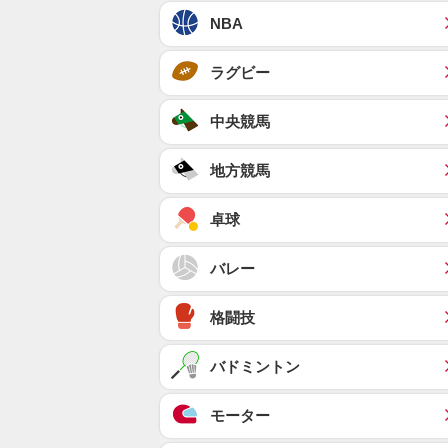
NBA
ラグビー
中央競馬
地方競馬
卓球
バレー
格闘技
バドミントン
モーター