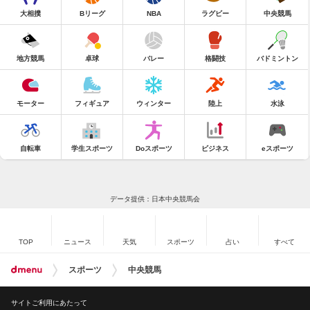
大相撲
Bリーグ
NBA
ラグビー
中央競馬
地方競馬
卓球
バレー
格闘技
バドミントン
モーター
フィギュア
ウィンター
陸上
水泳
自転車
学生スポーツ
Doスポーツ
ビジネス
eスポーツ
データ提供：日本中央競馬会
TOP
ニュース
天気
スポーツ
占い
すべて
スポーツ
中央競馬
サイトご利用にあたって