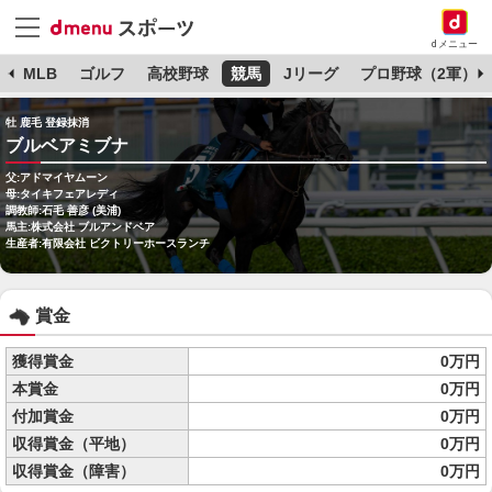
dメニュー
球
MLB
ゴルフ
高校野球
競馬
Jリーグ
プロ野球（2軍）
牡 鹿毛 登録抹消
ブルベアミブナ
父:アドマイヤムーン
母:タイキフェアレディ
調教師:石毛 善彦 (美浦)
馬主:株式会社 ブルアンドベア
生産者:有限会社 ビクトリーホースランチ
賞金
獲得賞金
0万円
本賞金
0万円
付加賞金
0万円
収得賞金（平地）
0万円
収得賞金（障害）
0万円