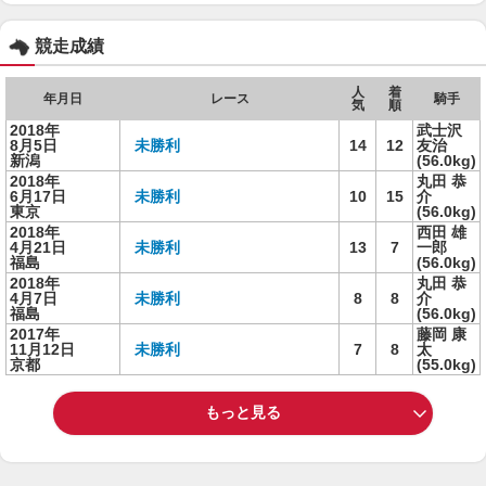
競走成績
人
着
年月日
レース
騎手
気
順
2018年
武士沢
8月5日
未勝利
14
12
友治
新潟
(56.0kg)
2018年
丸田 恭
6月17日
未勝利
10
15
介
東京
(56.0kg)
2018年
西田 雄
4月21日
未勝利
13
7
一郎
福島
(56.0kg)
2018年
丸田 恭
4月7日
未勝利
8
8
介
福島
(56.0kg)
2017年
藤岡 康
11月12日
未勝利
7
8
太
京都
(55.0kg)
もっと見る