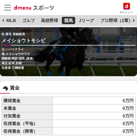
dメニュー
球
MLB
ゴルフ
高校野球
競馬
Jリーグ
プロ野球（2軍）
牝 栗毛 登録抹消
メイショウトモシビ
父:ハーツクライ
母:メイショウヤワラ
調教師:岡田 稲男 (栗東)
馬主:松本 好雄
生産者:三嶋牧場
賞金
獲得賞金
0万円
本賞金
0万円
付加賞金
0万円
収得賞金（平地）
0万円
収得賞金（障害）
0万円