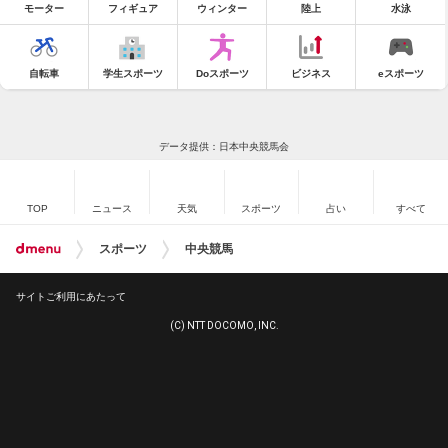
モーター
フィギュア
ウィンター
陸上
水泳
自転車
学生スポーツ
Doスポーツ
ビジネス
eスポーツ
データ提供：日本中央競馬会
TOP
ニュース
天気
スポーツ
占い
すべて
スポーツ
中央競馬
サイトご利用にあたって
(C) NTT DOCOMO, INC.