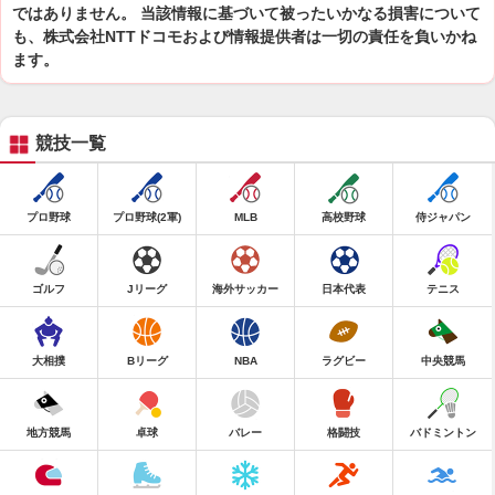
ではありません。 当該情報に基づいて被ったいかなる損害について
も、株式会社NTTドコモおよび情報提供者は一切の責任を負いかね
ます。
競技一覧
プロ野球
プロ野球(2軍)
MLB
高校野球
侍ジャパン
ゴルフ
Jリーグ
海外サッカー
日本代表
テニス
大相撲
Bリーグ
NBA
ラグビー
中央競馬
地方競馬
卓球
バレー
格闘技
バドミントン