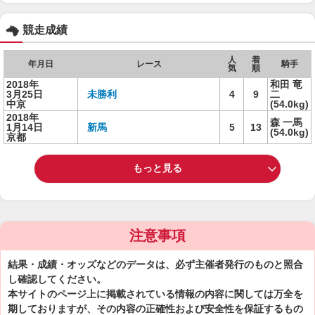
競走成績
人
着
年月日
レース
騎手
気
順
2018年
和田 竜
3月25日
未勝利
4
9
二
中京
(54.0kg)
2018年
森 一馬
1月14日
新馬
5
13
(54.0kg)
京都
もっと見る
注意事項
結果・成績・オッズなどのデータは、必ず主催者発行のものと照合
し確認してください。
本サイトのページ上に掲載されている情報の内容に関しては万全を
期しておりますが、その内容の正確性および安全性を保証するもの