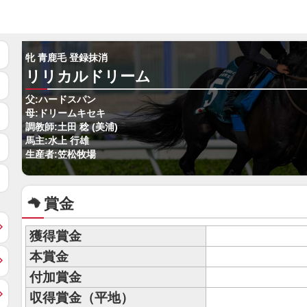
牝 青鹿毛 登録抹消
リリカルドリーム
父:ハードスパン
母:ドリームキセキ
調教師:土田 稔 (美浦)
馬主:水上 行雄
生産者:笠松牧場
賞金
獲得賞金
本賞金
付加賞金
収得賞金（平地）