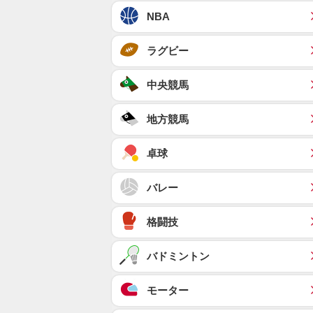
NBA
ラグビー
中央競馬
地方競馬
卓球
バレー
格闘技
バドミントン
モーター