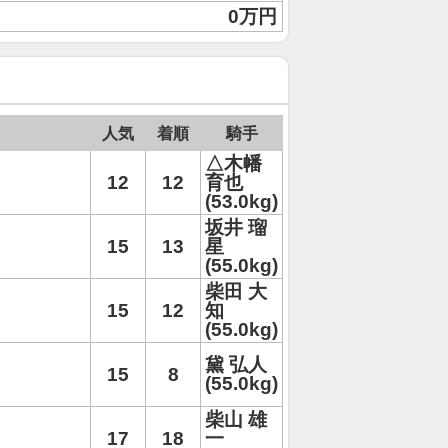
0万円
人気
着順
騎手
△木幡
12
12
育也
(53.0kg)
坂井 瑠
15
13
星
(55.0kg)
柴田 大
15
12
知
(55.0kg)
黛 弘人
15
8
(55.0kg)
柴山 雄
17
18
一