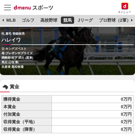
dメニュー
球
MLB
ゴルフ
高校野球
競馬
Jリーグ
プロ野球（2軍）
牝 鹿毛 登録抹消
ハレイワ
父:キングズベスト
母:プレザンサプライズ
調教師:松下 武士 (栗東)
馬主:山住 勲
生産者:高松牧場
賞金
獲得賞金
0万円
本賞金
0万円
付加賞金
0万円
収得賞金（平地）
0万円
収得賞金（障害）
0万円