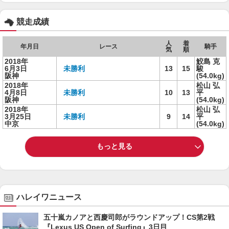
競走成績
人
着
年月日
レース
騎手
気
順
2018年
鮫島 克
6月3日
未勝利
13
15
駿
阪神
(54.0kg)
2018年
松山 弘
4月8日
未勝利
10
13
平
阪神
(54.0kg)
2018年
松山 弘
3月25日
未勝利
9
14
平
中京
(54.0kg)
もっと見る
ハレイワニュース
五十嵐カノアと西慶司郎がラウンドアップ！CS第2戦
『Lexus US Open of Surfing』3日目