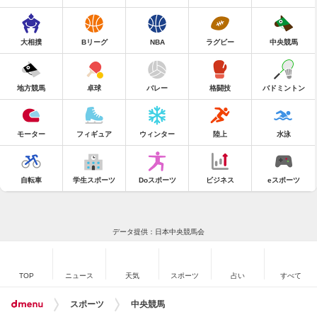
大相撲
Bリーグ
NBA
ラグビー
中央競馬
地方競馬
卓球
バレー
格闘技
バドミントン
モーター
フィギュア
ウィンター
陸上
水泳
自転車
学生スポーツ
Doスポーツ
ビジネス
eスポーツ
データ提供：日本中央競馬会
TOP
ニュース
天気
スポーツ
占い
すべて
スポーツ
中央競馬