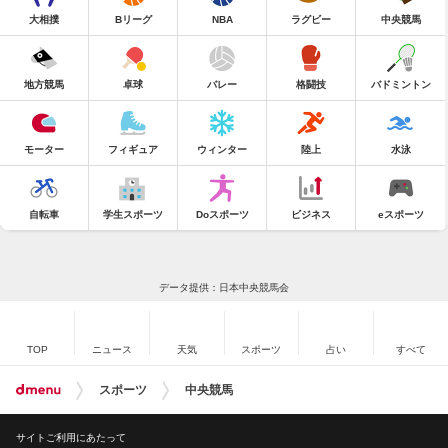
大相撲
Bリーグ
NBA
ラグビー
中央競馬
地方競馬
卓球
バレー
格闘技
バドミントン
モーター
フィギュア
ウィンター
陸上
水泳
自転車
学生スポーツ
Doスポーツ
ビジネス
eスポーツ
データ提供：日本中央競馬会
TOP
ニュース
天気
スポーツ
占い
すべて
スポーツ
中央競馬
サイトご利用にあたって