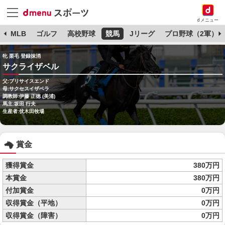
dメニュー
球
MLB
ゴルフ
高校野球
競馬
Jリーグ
プロ野球（2軍）
牝 栗毛 登録抹消
サクライザベル
父:プリサイスエンド
母:サクセスイザベラ
調教師:伊藤 正徳 (美浦)
馬主:坂田 行夫
生産者:伏木田牧場
賞金
獲得賞金
380万円
本賞金
380万円
付加賞金
0万円
収得賞金（平地）
0万円
収得賞金（障害）
0万円