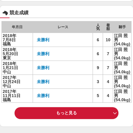
競走成績
人
着
年月日
レース
騎手
気
順
2018年
江田 照
7月8日
未勝利
6
10
男
福島
(54.0kg)
2018年
江田 照
5月20日
未勝利
6
7
男
東京
(54.0kg)
2018年
江田 照
1月21日
未勝利
9
7
男
中山
(54.0kg)
2017年
江田 照
12月24日
未勝利
3
4
男
中山
(54.0kg)
2017年
江田 照
11月11日
未勝利
5
4
男
福島
(54.0kg)
もっと見る