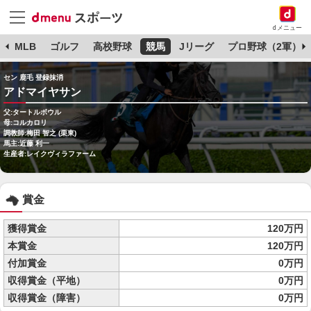
dメニュー
球
MLB
ゴルフ
高校野球
競馬
Jリーグ
プロ野球（2軍）
セン 鹿毛 登録抹消
アドマイヤサン
父:タートルボウル
母:コルカロリ
調教師:梅田 智之 (栗東)
馬主:近藤 利一
生産者:レイクヴィラファーム
賞金
獲得賞金
120万円
本賞金
120万円
付加賞金
0万円
収得賞金（平地）
0万円
収得賞金（障害）
0万円