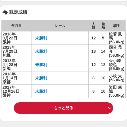
競走成績
人
着
年月日
レース
騎手
気
順
2018年
松若 風
9月22日
未勝利
12
5
馬
阪神
(56.0kg)
2018年
国分 恭
7月29日
未勝利
13
14
介
札幌
(56.0kg)
2018年
☆小崎
4月28日
未勝利
12
12
綾也
新潟
(55.0kg)
2018年
小牧 太
1月14日
未勝利
6
10
(56.0kg)
京都
2017年
岩田 康
12月16日
未勝利
8
10
誠
阪神
(55.0kg)
もっと見る