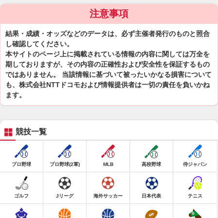
注意事項
結果・成績・オッズなどのデータは、必ず主催者発行のものと照合
し確認してください。
本サイトのページ上に掲載されている情報の内容に関しては万全を
期しておりますが、その内容の正確性および安全性を保証するもの
ではありません。 当該情報に基づいて被ったいかなる損害について
も、株式会社NTTドコモおよび情報提供者は一切の責任を負いかね
ます。
競技一覧
プロ野球
プロ野球(2軍)
MLB
高校野球
侍ジャパン
ゴルフ
Jリーグ
海外サッカー
日本代表
テニス