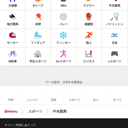
大相撲
Bリーグ
NBA
ラグビー
中央競馬
地方競馬
卓球
バレー
格闘技
バドミントン
モーター
フィギュア
ウィンター
陸上
水泳
自転車
学生スポーツ
Doスポーツ
ビジネス
eスポーツ
データ提供：日本中央競馬会
TOP
ニュース
天気
スポーツ
占い
すべて
スポーツ
中央競馬
サイトご利用にあたって