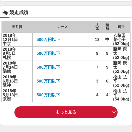
競走成績
人
着
年月日
レース
騎手
気
順
2018年
△藤田
12月1日
500万円以下
13
中
菜七子
中京
(52.0kg)
2018年
藤岡 康
8月5日
500万円以下
9
9
太
札幌
(52.0kg)
2018年
藤岡 康
7月14日
500万円以下
7
9
太
函館
(52.0kg)
2018年
松山 弘
6月16日
500万円以下
3
6
平
阪神
(52.0kg)
2018年
松山 弘
5月13日
500万円以下
4
4
平
京都
(54.0kg)
もっと見る