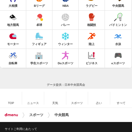
大相撲
Bリーグ
NBA
ラグビー
中央競馬
地方競馬
卓球
バレー
格闘技
バドミントン
モーター
フィギュア
ウィンター
陸上
水泳
自転車
学生スポーツ
Doスポーツ
ビジネス
eスポーツ
データ提供：日本中央競馬会
TOP
ニュース
天気
スポーツ
占い
すべて
スポーツ
中央競馬
サイトご利用にあたって