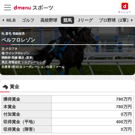
dメニュー
球
MLB
ゴルフ
高校野球
競馬
Jリーグ
プロ野球（2軍）
牝 栗毛 登録抹消
ベルフロレゾン
父:クロフネ
母:ウインフロレゾン
調教師:高橋 義忠 (栗東)
馬主:有限会社 シルクレーシング
生産者:(有)社台コーポレーション白老ファーム
賞金
獲得賞金
780万円
本賞金
780万円
付加賞金
0万円
収得賞金（平地）
400万円
収得賞金（障害）
0万円