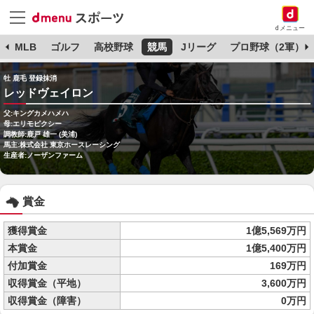
dメニュー
球
MLB
ゴルフ
高校野球
競馬
Jリーグ
プロ野球（2軍）
牡 鹿毛 登録抹消
レッドヴェイロン
父:キングカメハメハ
母:エリモピクシー
調教師:鹿戸 雄一 (美浦)
馬主:株式会社 東京ホースレーシング
生産者:ノーザンファーム
賞金
獲得賞金
1億5,569万円
本賞金
1億5,400万円
付加賞金
169万円
収得賞金（平地）
3,600万円
収得賞金（障害）
0万円