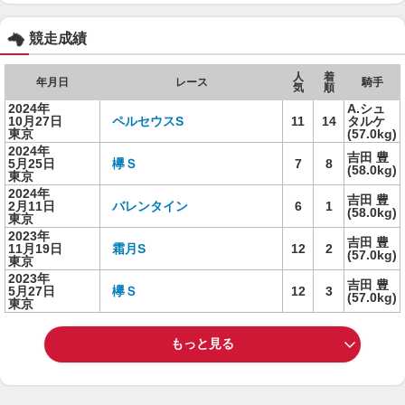
競走成績
人
着
年月日
レース
騎手
気
順
2024年
A.シュ
10月27日
ペルセウスS
11
14
タルケ
東京
(57.0kg)
2024年
吉田 豊
5月25日
欅Ｓ
7
8
(58.0kg)
東京
2024年
吉田 豊
2月11日
バレンタイン
6
1
(58.0kg)
東京
2023年
吉田 豊
11月19日
霜月S
12
2
(57.0kg)
東京
2023年
吉田 豊
5月27日
欅Ｓ
12
3
(57.0kg)
東京
もっと見る