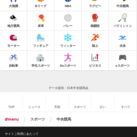
大相撲
Bリーグ
NBA
ラグビー
中央競馬
地方競馬
卓球
バレー
格闘技
バドミントン
モーター
フィギュア
ウィンター
陸上
水泳
自転車
学生スポーツ
Doスポーツ
ビジネス
eスポーツ
データ提供：日本中央競馬会
TOP
ニュース
天気
スポーツ
占い
すべて
スポーツ
中央競馬
サイトご利用にあたって