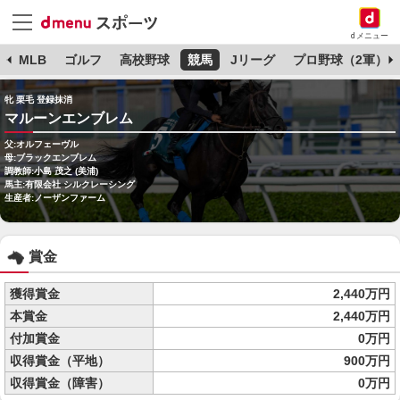
dメニュー
球
MLB
ゴルフ
高校野球
競馬
Jリーグ
プロ野球（2軍）
牝 栗毛 登録抹消
マルーンエンブレム
父:オルフェーヴル
母:ブラックエンブレム
調教師:小島 茂之 (美浦)
馬主:有限会社 シルクレーシング
生産者:ノーザンファーム
賞金
獲得賞金
2,440万円
本賞金
2,440万円
付加賞金
0万円
収得賞金（平地）
900万円
収得賞金（障害）
0万円