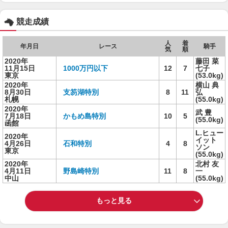
競走成績
人
着
年月日
レース
騎手
気
順
2020年
藤田 菜
11月15日
1000万円以下
12
7
七子
東京
(53.0kg)
2020年
横山 典
8月30日
支笏湖特別
8
11
弘
札幌
(55.0kg)
2020年
武 豊
7月18日
かもめ島特別
10
5
(55.0kg)
函館
L.ヒュー
2020年
イット
4月26日
石和特別
4
8
ソン
東京
(55.0kg)
2020年
北村 友
4月11日
野島崎特別
11
8
一
中山
(55.0kg)
もっと見る