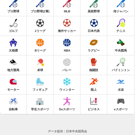
プロ野球
プロ野球(2軍)
MLB
高校野球
侍ジャパン
ゴルフ
Jリーグ
海外サッカー
日本代表
テニス
大相撲
Bリーグ
NBA
ラグビー
中央競馬
地方競馬
卓球
バレー
格闘技
バドミントン
モーター
フィギュア
ウィンター
陸上
水泳
自転車
学生スポーツ
Doスポーツ
ビジネス
eスポーツ
データ提供：日本中央競馬会