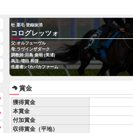
牡 栗毛 登録抹消
コログレッツォ
父:オルフェーヴル
母:ラヴインザダーク
調教師:田島 俊明 (美浦)
馬主:増田 和啓
生産者:パカパカファーム
賞金
獲得賞金
本賞金
付加賞金
収得賞金（平地）