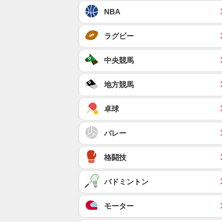
NBA
ラグビー
中央競馬
地方競馬
卓球
バレー
格闘技
バドミントン
モーター