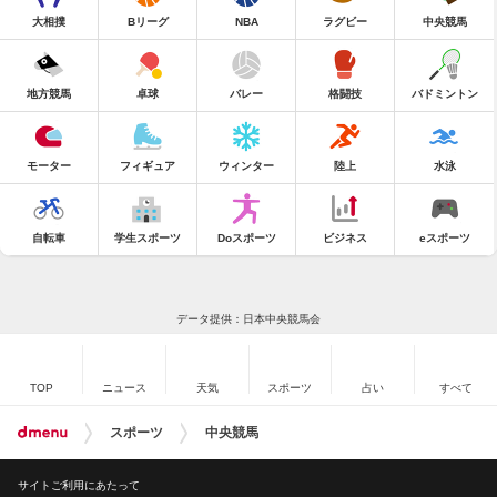
大相撲
Bリーグ
NBA
ラグビー
中央競馬
地方競馬
卓球
バレー
格闘技
バドミントン
モーター
フィギュア
ウィンター
陸上
水泳
自転車
学生スポーツ
Doスポーツ
ビジネス
eスポーツ
データ提供：日本中央競馬会
TOP
ニュース
天気
スポーツ
占い
すべて
スポーツ
中央競馬
サイトご利用にあたって