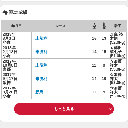
競走成績
人
着
年月日
レース
騎手
気
順
2018年
△森 裕
3月3日
未勝利
16
13
太朗
小倉
(52.0kg)
2018年
▲藤田
2月13日
未勝利
14
15
菜七子
小倉
(51.0kg)
2017年
☆加藤
10月8日
未勝利
11
8
祥太
京都
(53.0kg)
2017年
☆加藤
9月17日
未勝利
14
10
祥太
阪神
(53.0kg)
2017年
☆加藤
8月20日
新馬
11
5
祥太
小倉
(53.0kg)
もっと見る