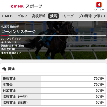
dメニュー
球
MLB
ゴルフ
高校野球
競馬
Jリーグ
プロ野球（2軍）
牝 栗毛 登録抹消
ゴーオンザステージ
父:マツリダゴッホ
母:スヴレッタ
調教師:宮本 博 (栗東)
馬主:前田 剛
生産者:岡田スタツド
賞金
獲得賞金
70万円
本賞金
70万円
付加賞金
0万円
収得賞金（平地）
0万円
収得賞金（障害）
0万円