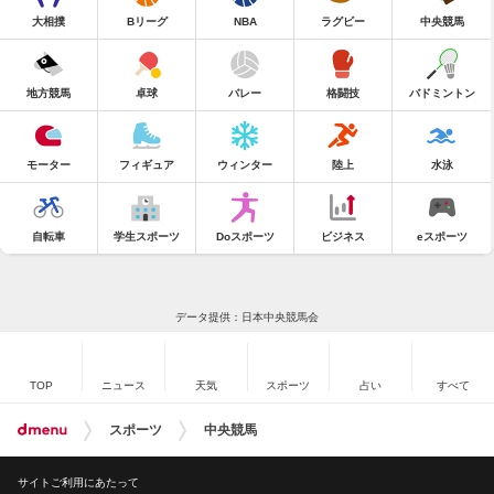
大相撲
Bリーグ
NBA
ラグビー
中央競馬
地方競馬
卓球
バレー
格闘技
バドミントン
モーター
フィギュア
ウィンター
陸上
水泳
自転車
学生スポーツ
Doスポーツ
ビジネス
eスポーツ
データ提供：日本中央競馬会
TOP
ニュース
天気
スポーツ
占い
すべて
スポーツ
中央競馬
サイトご利用にあたって