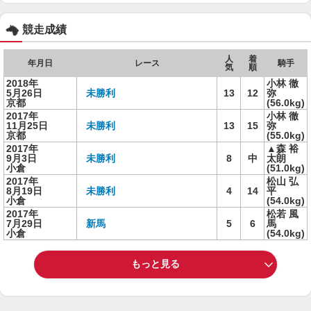
競走成績
人
着
年月日
レース
騎手
気
順
2018年
小林 徹
5月26日
未勝利
13
12
弥
京都
(56.0kg)
2017年
小林 徹
11月25日
未勝利
13
15
弥
京都
(55.0kg)
2017年
▲森 裕
9月3日
未勝利
8
中
太朗
小倉
(51.0kg)
2017年
松山 弘
8月19日
未勝利
4
14
平
小倉
(54.0kg)
2017年
松若 風
7月29日
新馬
5
6
馬
小倉
(54.0kg)
もっと見る