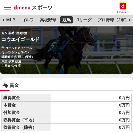
dメニュー
球
MLB
ゴルフ
高校野球
競馬
Jリーグ
プロ野球（2軍）
セン 栗毛 登録抹消
コウエイゴールド
父:ゴールドアリュール
母:バクシンヒロイン
調教師:山内 研二 (栗東)
馬主:伊東 政清
生産者:佐竹 学
賞金
獲得賞金
0万円
本賞金
0万円
付加賞金
0万円
収得賞金（平地）
0万円
収得賞金（障害）
0万円