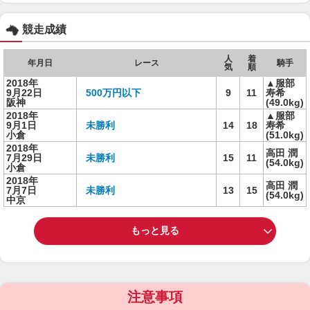
競走成績
人
着
年月日
レース
騎手
気
順
2018年
▲服部
9月22日
500万円以下
9
11
寿希
阪神
(49.0kg)
2018年
▲服部
9月1日
未勝利
14
18
寿希
小倉
(51.0kg)
2018年
高田 潤
7月29日
未勝利
15
11
(54.0kg)
小倉
2018年
高田 潤
7月7日
未勝利
13
15
(54.0kg)
中京
もっと見る
注意事項