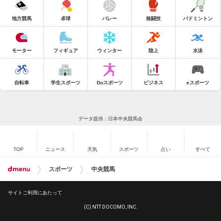
地方競馬
卓球
バレー
格闘技
バドミントン
モーター
フィギュア
ウィンター
陸上
水泳
自転車
学生スポーツ
Doスポーツ
ビジネス
eスポーツ
データ提供：日本中央競馬会
TOP
ニュース
天気
スポーツ
占い
すべて
スポーツ
中央競馬
サイトご利用にあたって
(C) NTT DOCOMO, INC.