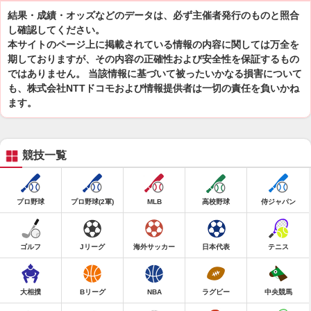
結果・成績・オッズなどのデータは、必ず主催者発行のものと照合
し確認してください。
本サイトのページ上に掲載されている情報の内容に関しては万全を
期しておりますが、その内容の正確性および安全性を保証するもの
ではありません。 当該情報に基づいて被ったいかなる損害について
も、株式会社NTTドコモおよび情報提供者は一切の責任を負いかね
ます。
競技一覧
プロ野球
プロ野球(2軍)
MLB
高校野球
侍ジャパン
ゴルフ
Jリーグ
海外サッカー
日本代表
テニス
大相撲
Bリーグ
NBA
ラグビー
中央競馬