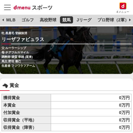
dメニュー
球
MLB
ゴルフ
高校野球
競馬
Jリーグ
プロ野球（2軍）
牝 黒鹿毛 登録抹消
リーザファビュラス
父:ルーラーシップ
母:チアフルスマイル
調教師:湯窪 幸雄 (栗東)
馬主:野田 善己
生産者:フジワラフアーム
賞金
獲得賞金
0万円
本賞金
0万円
付加賞金
0万円
収得賞金（平地）
0万円
収得賞金（障害）
0万円