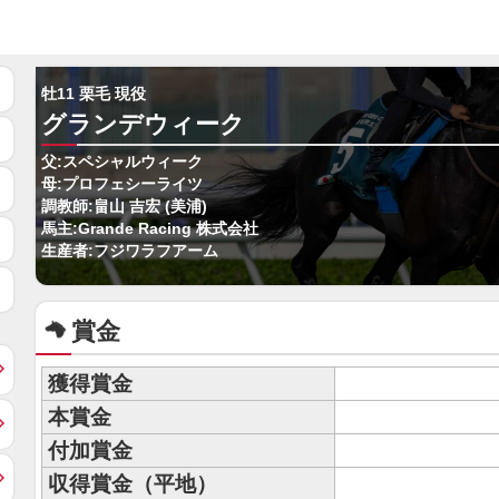
牡11 栗毛 現役
グランデウィーク
父:スペシャルウィーク
母:プロフェシーライツ
調教師:畠山 吉宏 (美浦)
馬主:Grande Racing 株式会社
生産者:フジワラフアーム
賞金
獲得賞金
本賞金
付加賞金
収得賞金（平地）