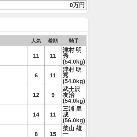
0万円
人気
着順
騎手
津村 明
11
11
秀
(54.0kg)
津村 明
6
11
秀
(54.0kg)
武士沢
12
9
友治
(54.0kg)
三浦 皇
14
11
成
(56.0kg)
柴山 雄
8
15
一