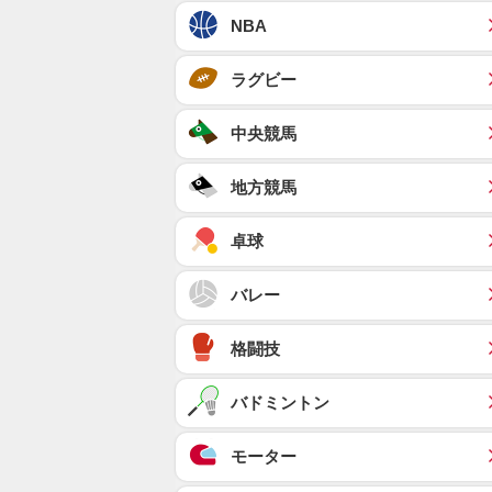
NBA
ラグビー
中央競馬
地方競馬
卓球
バレー
格闘技
バドミントン
モーター