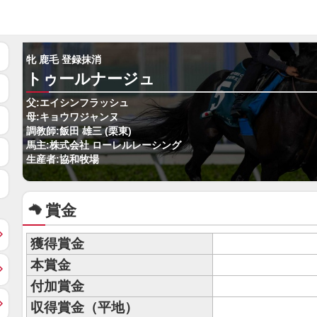
牝 鹿毛 登録抹消
トゥールナージュ
父:エイシンフラッシュ
母:キョウワジャンヌ
調教師:飯田 雄三 (栗東)
馬主:株式会社 ローレルレーシング
生産者:協和牧場
賞金
獲得賞金
本賞金
付加賞金
収得賞金（平地）