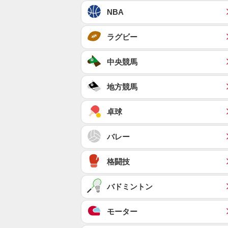
NBA
ラグビー
中央競馬
地方競馬
卓球
バレー
格闘技
バドミントン
モーター