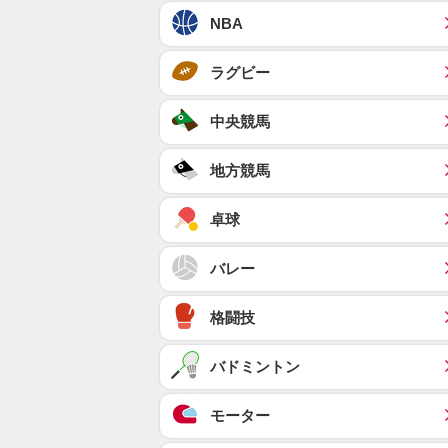
NBA
ラグビー
中央競馬
地方競馬
卓球
バレー
格闘技
バドミントン
モーター