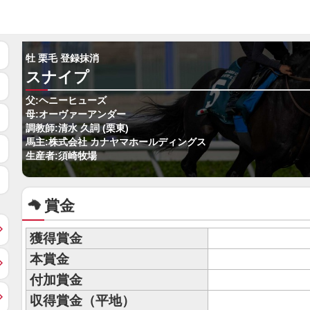
牡 栗毛 登録抹消
スナイプ
父:ヘニーヒューズ
母:オーヴァーアンダー
調教師:清水 久詞 (栗東)
馬主:株式会社 カナヤマホールディングス
生産者:須崎牧場
賞金
獲得賞金
本賞金
付加賞金
収得賞金（平地）