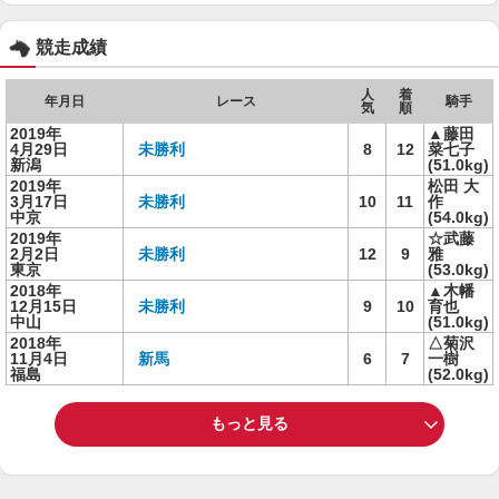
競走成績
人
着
年月日
レース
騎手
気
順
2019年
▲藤田
4月29日
未勝利
8
12
菜七子
新潟
(51.0kg)
2019年
松田 大
3月17日
未勝利
10
11
作
中京
(54.0kg)
2019年
☆武藤
2月2日
未勝利
12
9
雅
東京
(53.0kg)
2018年
▲木幡
12月15日
未勝利
9
10
育也
中山
(51.0kg)
2018年
△菊沢
11月4日
新馬
6
7
一樹
福島
(52.0kg)
もっと見る