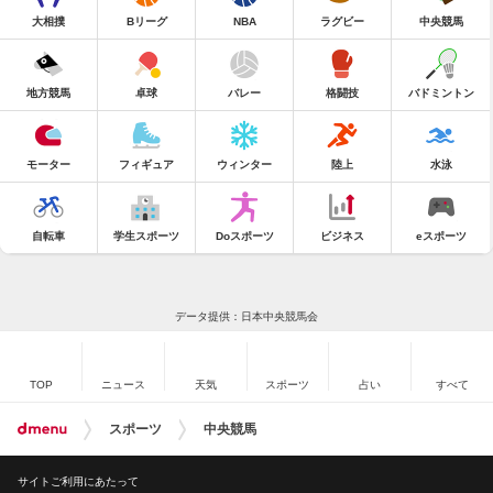
大相撲
Bリーグ
NBA
ラグビー
中央競馬
地方競馬
卓球
バレー
格闘技
バドミントン
モーター
フィギュア
ウィンター
陸上
水泳
自転車
学生スポーツ
Doスポーツ
ビジネス
eスポーツ
データ提供：日本中央競馬会
TOP
ニュース
天気
スポーツ
占い
すべて
スポーツ
中央競馬
サイトご利用にあたって