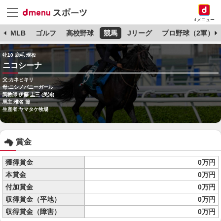
dメニュー
球
MLB
ゴルフ
高校野球
競馬
Jリーグ
プロ野球（2軍）
牝10 鹿毛 現役
ニコシーナ
父:カネヒキリ
母:ニシノバニーガール
調教師:伊藤 圭三 (美浦)
馬主:椎名 節
生産者:ヤマタケ牧場
賞金
獲得賞金
0万円
本賞金
0万円
付加賞金
0万円
収得賞金（平地）
0万円
収得賞金（障害）
0万円