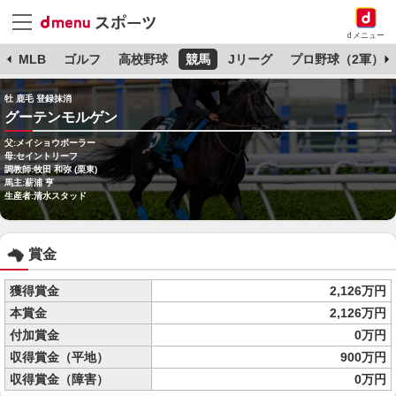
dメニュー
球
MLB
ゴルフ
高校野球
競馬
Jリーグ
プロ野球（2軍）
牡 鹿毛 登録抹消
グーテンモルゲン
父:メイショウボーラー
母:セイントリーフ
調教師:牧田 和弥 (栗東)
馬主:薪浦 亨
生産者:清水スタッド
賞金
獲得賞金
2,126万円
本賞金
2,126万円
付加賞金
0万円
収得賞金（平地）
900万円
収得賞金（障害）
0万円