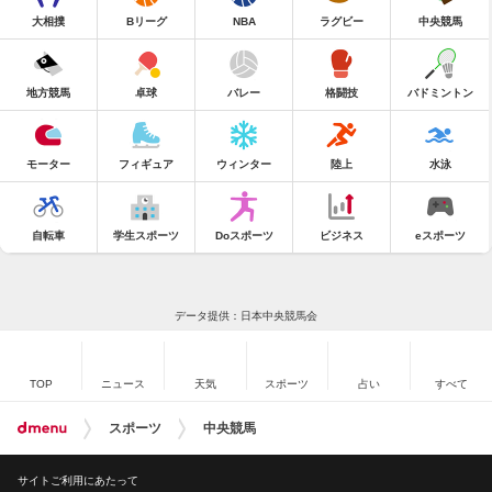
大相撲
Bリーグ
NBA
ラグビー
中央競馬
地方競馬
卓球
バレー
格闘技
バドミントン
モーター
フィギュア
ウィンター
陸上
水泳
自転車
学生スポーツ
Doスポーツ
ビジネス
eスポーツ
データ提供：日本中央競馬会
TOP
ニュース
天気
スポーツ
占い
すべて
スポーツ
中央競馬
サイトご利用にあたって