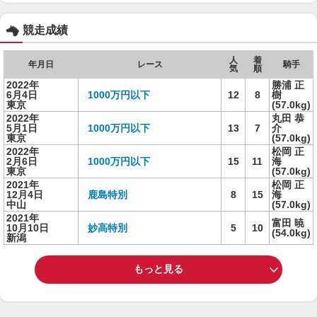
競走成績
人
着
年月日
レース
騎手
気
順
2022年
勝浦 正
6月4日
1000万円以下
12
8
樹
東京
(57.0kg)
2022年
丸田 恭
5月1日
1000万円以下
13
7
介
東京
(57.0kg)
2022年
松岡 正
2月6日
1000万円以下
15
11
海
東京
(57.0kg)
2021年
松岡 正
12月4日
鹿島特別
8
15
海
中山
(57.0kg)
2021年
富田 暁
10月10日
妙高特別
5
10
(54.0kg)
新潟
もっと見る