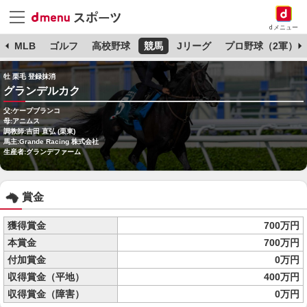
dメニュー
球
MLB
ゴルフ
高校野球
競馬
Jリーグ
プロ野球（2軍）
牡 栗毛 登録抹消
グランデルカク
父:ケープブランコ
母:アニムス
調教師:吉田 直弘 (栗東)
馬主:Grande Racing 株式会社
生産者:グランデファーム
賞金
獲得賞金
700万円
本賞金
700万円
付加賞金
0万円
収得賞金（平地）
400万円
収得賞金（障害）
0万円