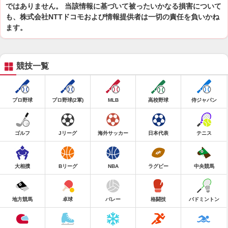
ではありません。 当該情報に基づいて被ったいかなる損害について
も、株式会社NTTドコモおよび情報提供者は一切の責任を負いかね
ます。
競技一覧
プロ野球
プロ野球(2軍)
MLB
高校野球
侍ジャパン
ゴルフ
Jリーグ
海外サッカー
日本代表
テニス
大相撲
Bリーグ
NBA
ラグビー
中央競馬
地方競馬
卓球
バレー
格闘技
バドミントン