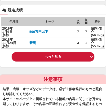
競走成績
人
着
年月日
レース
騎手
気
順
2019年
藤岡 佑
1月6日
500万円以下
7
7
介
京都
(56.0kg)
2018年
藤岡 佑
11月24日
新馬
3
1
介
京都
(55.0kg)
もっと見る
注意事項
結果・成績・オッズなどのデータは、必ず主催者発行のものと照合
し確認してください。
本サイトのページ上に掲載されている情報の内容に関しては万全を
期しておりますが、その内容の正確性および安全性を保証するもの