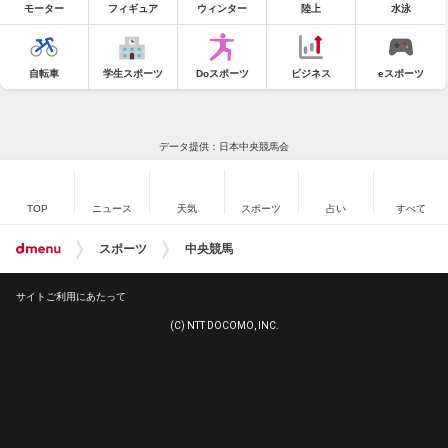
モーター
フィギュア
ウィンター
陸上
水泳
自転車
学生スポーツ
Doスポーツ
ビジネス
eスポーツ
データ提供：日本中央競馬会
TOP
ニュース
天気
スポーツ
占い
すべて
スポーツ
中央競馬
サイトご利用にあたって
(C) NTT DOCOMO, INC.