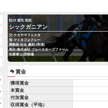
牡10 鹿毛 現役
シックガニアン
父:ナカヤマフェスタ
母:マイネフォクシー
調教師:松永 康利 (美浦)
馬主:株式会社 ブルースターズファーム
生産者:山田牧場
賞金
獲得賞金
本賞金
付加賞金
収得賞金（平地）