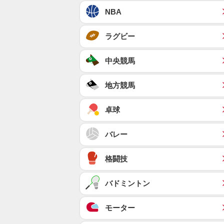
NBA
ラグビー
中央競馬
地方競馬
卓球
バレー
格闘技
バドミントン
モーター