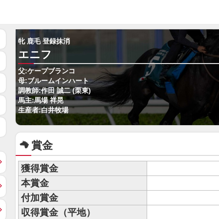
牝 鹿毛 登録抹消
エニフ
父:ケープブランコ
母:ブルームインハート
調教師:作田 誠二 (栗東)
馬主:馬場 祥晃
生産者:白井牧場
賞金
獲得賞金
本賞金
付加賞金
収得賞金（平地）