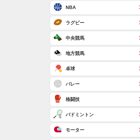
NBA
ラグビー
中央競馬
地方競馬
卓球
バレー
格闘技
バドミントン
モーター