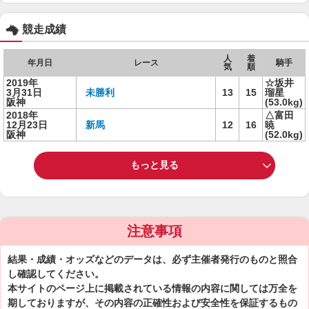
競走成績
人
着
年月日
レース
騎手
気
順
2019年
☆坂井
3月31日
未勝利
13
15
瑠星
阪神
(53.0kg)
2018年
△富田
12月23日
新馬
12
16
暁
阪神
(52.0kg)
もっと見る
注意事項
結果・成績・オッズなどのデータは、必ず主催者発行のものと照合
し確認してください。
本サイトのページ上に掲載されている情報の内容に関しては万全を
期しておりますが、その内容の正確性および安全性を保証するもの