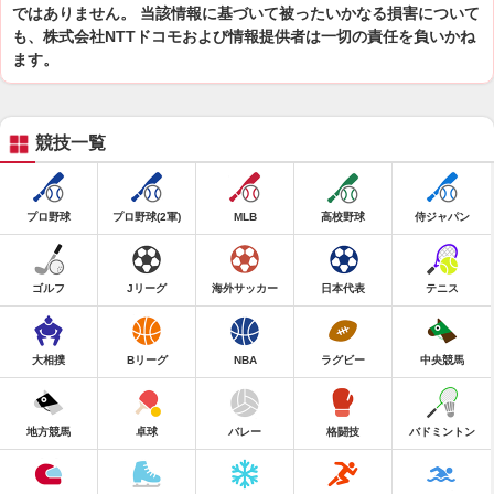
ではありません。 当該情報に基づいて被ったいかなる損害について
も、株式会社NTTドコモおよび情報提供者は一切の責任を負いかね
ます。
競技一覧
プロ野球
プロ野球(2軍)
MLB
高校野球
侍ジャパン
ゴルフ
Jリーグ
海外サッカー
日本代表
テニス
大相撲
Bリーグ
NBA
ラグビー
中央競馬
地方競馬
卓球
バレー
格闘技
バドミントン