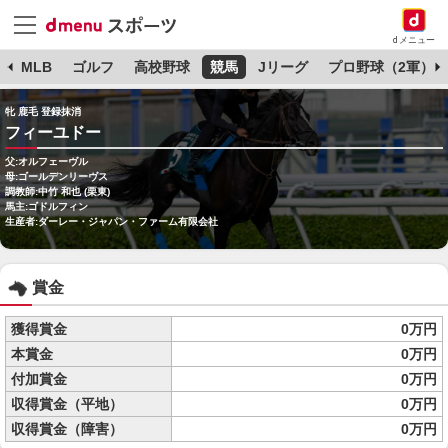
dメニュー
球
MLB
ゴルフ
高校野球
競馬
Jリーグ
プロ野球（2軍）
牝 鹿毛 登録抹消
フィーユドー
父:オルフェーヴル
母:ゴールデンリーヴス
調教師:中竹 和也 (栗東)
馬主:ゴドルフィン
生産者:ダーレー・ジャパン・ファーム有限会社
賞金
獲得賞金
0万円
本賞金
0万円
付加賞金
0万円
収得賞金（平地）
0万円
収得賞金（障害）
0万円