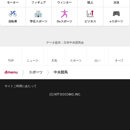
モーター
フィギュア
ウィンター
陸上
水泳
自転車
学生スポーツ
Doスポーツ
ビジネス
eスポーツ
データ提供：日本中央競馬会
TOP
ニュース
天気
スポーツ
占い
すべて
スポーツ
中央競馬
サイトご利用にあたって
(C) NTT DOCOMO, INC.