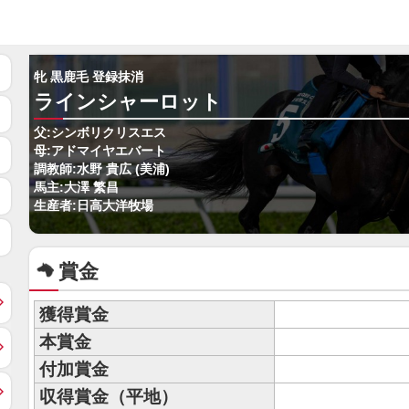
牝 黒鹿毛 登録抹消
ラインシャーロット
父:シンボリクリスエス
母:アドマイヤエバート
調教師:水野 貴広 (美浦)
馬主:大澤 繁昌
生産者:日高大洋牧場
賞金
獲得賞金
本賞金
付加賞金
収得賞金（平地）