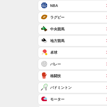
NBA
ラグビー
中央競馬
地方競馬
卓球
バレー
格闘技
バドミントン
モーター