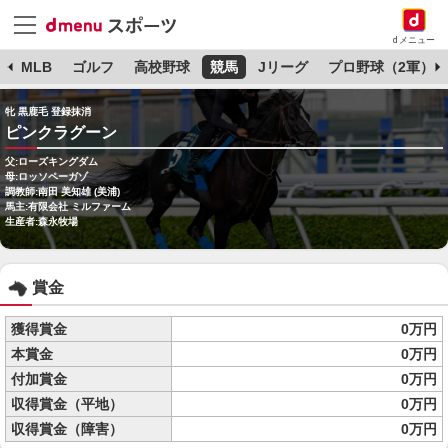
dメニュー
球
MLB
ゴルフ
高校野球
競馬
Jリーグ
プロ野球（2軍）
牝 黒鹿毛 登録抹消
ピンクラグーン
父:ローズキングダム
母:ロッソペーガゾ
調教師:南田 美知雄 (美浦)
馬主:有限会社 ミルファーム
生産者:森永牧場
賞金
獲得賞金
0万円
本賞金
0万円
付加賞金
0万円
収得賞金（平地）
0万円
収得賞金（障害）
0万円