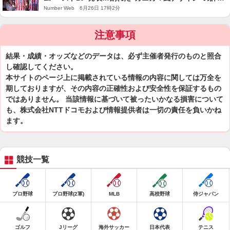
も「これはユニフォームではない」
Number Web 6月26日 17時2分
注意事項
結果・成績・オッズなどのデータは、必ず主催者発行のものと照合
し確認してください。
本サイトのページ上に掲載されている情報の内容に関しては万全を
期しておりますが、その内容の正確性および安全性を保証するもの
ではありません。 当該情報に基づいて被ったいかなる損害について
も、株式会社NTTドコモおよび情報提供者は一切の責任を負いかね
ます。
競技一覧
プロ野球
プロ野球(2軍)
MLB
高校野球
侍ジャパン
ゴルフ
Jリーグ
海外サッカー
日本代表
テニス