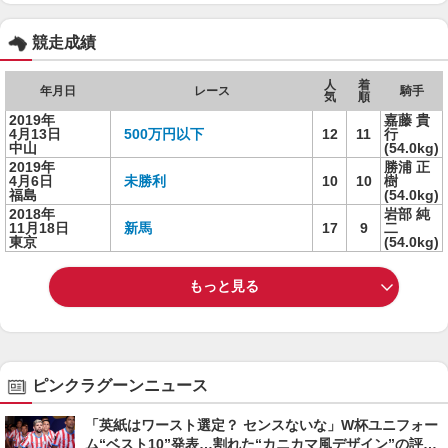
競走成績
人
着
年月日
レース
騎手
気
順
2019年
嘉藤 貴
4月13日
500万円以下
12
11
行
中山
(54.0kg)
2019年
勝浦 正
4月6日
未勝利
10
10
樹
福島
(54.0kg)
2018年
岩部 純
11月18日
新馬
17
9
二
東京
(54.0kg)
もっと見る
ピンクラグーンニュース
「英紙はワースト選定？ センスないな」W杯ユニフォー
ム“ベスト10”発表…割れた“カニカマ風デザイン”の評価