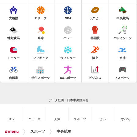
大相撲
Bリーグ
NBA
ラグビー
中央競馬
地方競馬
卓球
バレー
格闘技
バドミントン
モーター
フィギュア
ウィンター
陸上
水泳
自転車
学生スポーツ
Doスポーツ
ビジネス
eスポーツ
データ提供：日本中央競馬会
TOP
ニュース
天気
スポーツ
占い
すべて
スポーツ
中央競馬