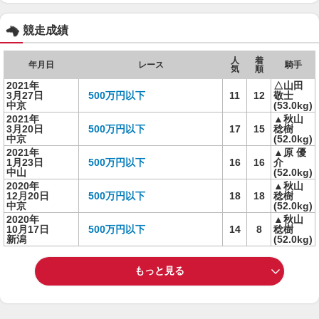
競走成績
人
着
年月日
レース
騎手
気
順
2021年
△山田
3月27日
500万円以下
11
12
敬士
中京
(53.0kg)
2021年
▲秋山
3月20日
500万円以下
17
15
稔樹
中京
(52.0kg)
2021年
▲原 優
1月23日
500万円以下
16
16
介
中山
(52.0kg)
2020年
▲秋山
12月20日
500万円以下
18
18
稔樹
中京
(52.0kg)
2020年
▲秋山
10月17日
500万円以下
14
8
稔樹
新潟
(52.0kg)
もっと見る