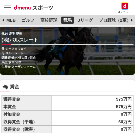
dメニュー
球
MLB
ゴルフ
高校野球
競馬
Jリーグ
プロ野球（2軍）
牝10 鹿毛 現役
(地)パルスレート
父:ジャスタウェイ
母:スルーレート
調教師:鈴木 慎太郎 (美浦)
馬主:坂本 守孝
生産者:ノーザンファーム
賞金
獲得賞金
575万円
本賞金
575万円
付加賞金
0万円
収得賞金（平地）
60万円
収得賞金（障害）
0万円