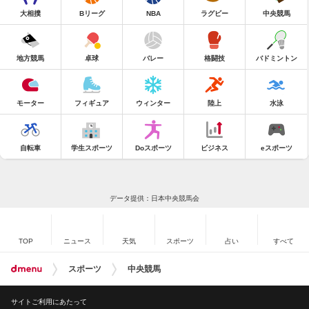
大相撲
Bリーグ
NBA
ラグビー
中央競馬
地方競馬
卓球
バレー
格闘技
バドミントン
モーター
フィギュア
ウィンター
陸上
水泳
自転車
学生スポーツ
Doスポーツ
ビジネス
eスポーツ
データ提供：日本中央競馬会
TOP
ニュース
天気
スポーツ
占い
すべて
スポーツ
中央競馬
サイトご利用にあたって