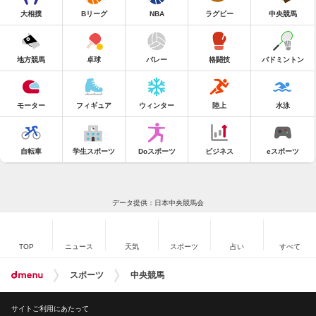
大相撲
Bリーグ
NBA
ラグビー
中央競馬
地方競馬
卓球
バレー
格闘技
バドミントン
モーター
フィギュア
ウィンター
陸上
水泳
自転車
学生スポーツ
Doスポーツ
ビジネス
eスポーツ
データ提供：日本中央競馬会
TOP
ニュース
天気
スポーツ
占い
すべて
スポーツ
中央競馬
サイトご利用にあたって