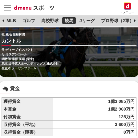
dメニュー
球
MLB
ゴルフ
高校野球
競馬
Jリーグ
プロ野球（2軍）
牡 鹿毛 登録抹消
カントル
父:ディープインパクト
母:ミスアンコール
調教師:藤原 英昭 (栗東)
馬主:金子真人ホールディングス 株式会社
生産者:ノーザンファーム
賞金
獲得賞金
1億3,085万円
本賞金
1億2,960万円
付加賞金
125万円
収得賞金（平地）
3,600万円
収得賞金（障害）
0万円