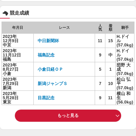
競走成績
人
着
年月日
レース
騎手
気
順
2023年
H.ドイ
12月9日
中日新聞杯
11
15
ル
中京
(57.0kg)
2023年
H.ドイ
11月12日
福島記念
9
中
ル
福島
(57.0kg)
2023年
団野 大
8月27日
小倉日経ＯＰ
5
1
成
小倉
(57.0kg)
2023年
松山 弘
7月29日
新潟ジャンプＳ
7
10
平
新潟
(57.0kg)
2023年
横山 和
5月28日
目黒記念
9
11
生
東京
(56.0kg)
もっと見る