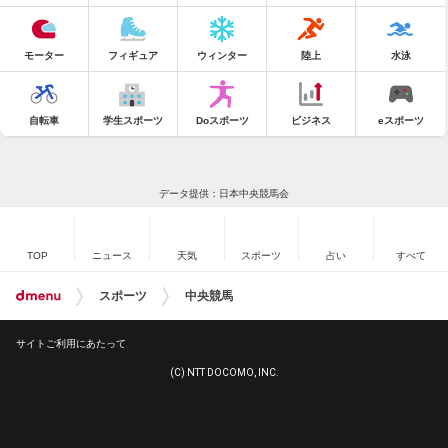
モーター
フィギュア
ウィンター
陸上
水泳
自転車
学生スポーツ
Doスポーツ
ビジネス
eスポーツ
データ提供：日本中央競馬会
TOP
ニュース
天気
スポーツ
占い
すべて
スポーツ
中央競馬
サイトご利用にあたって
(C) NTT DOCOMO, INC.