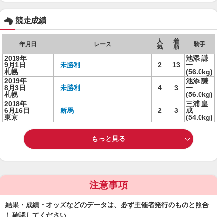
競走成績
人
着
年月日
レース
騎手
気
順
2019年
池添 謙
9月1日
未勝利
2
13
一
札幌
(56.0kg)
2019年
池添 謙
8月3日
未勝利
4
3
一
札幌
(56.0kg)
2018年
三浦 皇
6月16日
新馬
2
3
成
東京
(54.0kg)
もっと見る
注意事項
結果・成績・オッズなどのデータは、必ず主催者発行のものと照合
し確認してください。