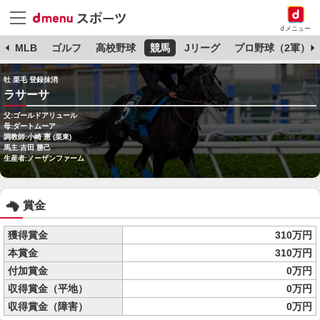
dメニュー
球
MLB
ゴルフ
高校野球
競馬
Jリーグ
プロ野球（2軍）
牡 栗毛 登録抹消
ラサーサ
父:ゴールドアリュール
母:ダートムーア
調教師:小崎 憲 (栗東)
馬主:吉田 勝己
生産者:ノーザンファーム
賞金
獲得賞金
310万円
本賞金
310万円
付加賞金
0万円
収得賞金（平地）
0万円
収得賞金（障害）
0万円