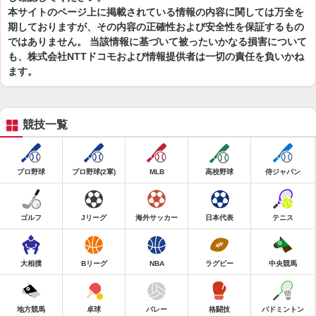
本サイトのページ上に掲載されている情報の内容に関しては万全を
期しておりますが、その内容の正確性および安全性を保証するもの
ではありません。 当該情報に基づいて被ったいかなる損害について
も、株式会社NTTドコモおよび情報提供者は一切の責任を負いかね
ます。
競技一覧
プロ野球
プロ野球(2軍)
MLB
高校野球
侍ジャパン
ゴルフ
Jリーグ
海外サッカー
日本代表
テニス
大相撲
Bリーグ
NBA
ラグビー
中央競馬
地方競馬
卓球
バレー
格闘技
バドミントン