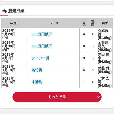
競走成績
人
着
年月日
レース
騎手
気
順
2019年
☆武藤
9月28日
500万円以下
4
1
雅
中山
(51.0kg)
2019年
▲菅原
6月30日
500万円以下
8
8
明良
函館
(49.0kg)
2019年
内田 博
4月7日
デイジー賞
9
8
幸
中山
(54.0kg)
2019年
武藤 雅
1月19日
若竹賞
6
5
(54.0kg)
中山
2018年
北村 宏
9月15日
未勝利
1
1
司
中山
(54.0kg)
もっと見る