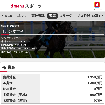
dメニュー
球
MLB
ゴルフ
高校野球
競馬
Jリーグ
プロ野球（2軍）
牝 鹿毛 登録抹消
イルジオーネ
父:ワークフォース
母:ネオイリュージョン
調教師:武藤 善則 (美浦)
馬主:有限会社 キャロットファーム
生産者:ノーザンファーム
賞金
獲得賞金
1,350万円
本賞金
1,350万円
付加賞金
0万円
収得賞金（平地）
900万円
収得賞金（障害）
0万円