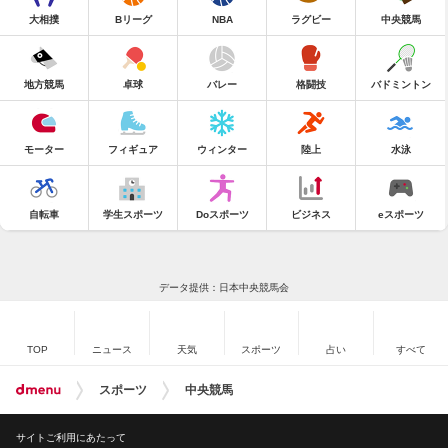
大相撲
Bリーグ
NBA
ラグビー
中央競馬
地方競馬
卓球
バレー
格闘技
バドミントン
モーター
フィギュア
ウィンター
陸上
水泳
自転車
学生スポーツ
Doスポーツ
ビジネス
eスポーツ
データ提供：日本中央競馬会
TOP
ニュース
天気
スポーツ
占い
すべて
スポーツ
中央競馬
サイトご利用にあたって