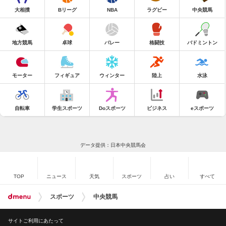
大相撲
Bリーグ
NBA
ラグビー
中央競馬
地方競馬
卓球
バレー
格闘技
バドミントン
モーター
フィギュア
ウィンター
陸上
水泳
自転車
学生スポーツ
Doスポーツ
ビジネス
eスポーツ
データ提供：日本中央競馬会
TOP
ニュース
天気
スポーツ
占い
すべて
スポーツ
中央競馬
サイトご利用にあたって