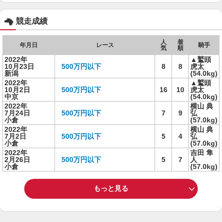
競走成績
人
着
年月日
レース
騎手
気
順
2022年
▲鷲頭
10月23日
500万円以下
8
8
虎太
新潟
(54.0kg)
2022年
▲鷲頭
10月2日
500万円以下
16
10
虎太
中京
(54.0kg)
2022年
横山 典
7月24日
500万円以下
7
9
弘
小倉
(57.0kg)
2022年
横山 典
7月2日
500万円以下
5
4
弘
小倉
(57.0kg)
2022年
吉田 隼
2月26日
500万円以下
5
7
人
小倉
(57.0kg)
もっと見る