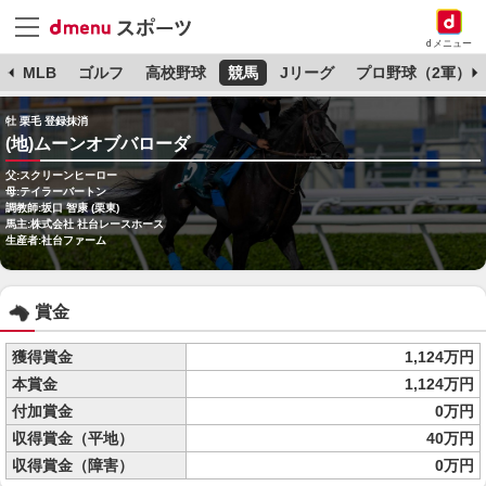
dメニュー
球
MLB
ゴルフ
高校野球
競馬
Jリーグ
プロ野球（2軍）
牡 栗毛 登録抹消
(地)ムーンオブバローダ
父:スクリーンヒーロー
母:テイラーバートン
調教師:坂口 智康 (栗東)
馬主:株式会社 社台レースホース
生産者:社台ファーム
賞金
獲得賞金
1,124万円
本賞金
1,124万円
付加賞金
0万円
収得賞金（平地）
40万円
収得賞金（障害）
0万円